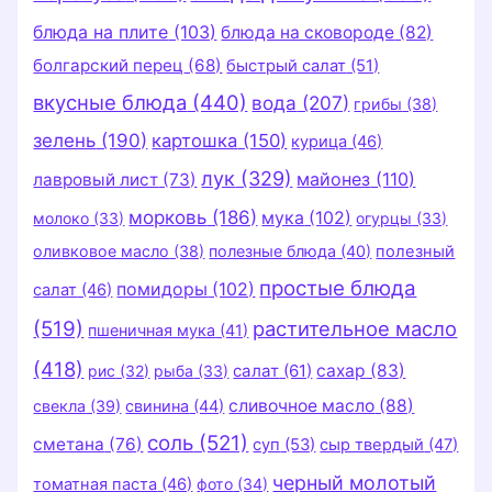
блюда на плите
(103)
блюда на сковороде
(82)
болгарский перец
(68)
быстрый салат
(51)
вкусные блюда
(440)
вода
(207)
грибы
(38)
зелень
(190)
картошка
(150)
курица
(46)
лук
(329)
майонез
(110)
лавровый лист
(73)
морковь
(186)
мука
(102)
молоко
(33)
огурцы
(33)
оливковое масло
(38)
полезные блюда
(40)
полезный
простые блюда
помидоры
(102)
салат
(46)
(519)
растительное масло
пшеничная мука
(41)
(418)
салат
(61)
сахар
(83)
рис
(32)
рыба
(33)
сливочное масло
(88)
свекла
(39)
свинина
(44)
соль
(521)
сметана
(76)
суп
(53)
сыр твердый
(47)
черный молотый
томатная паста
(46)
фото
(34)