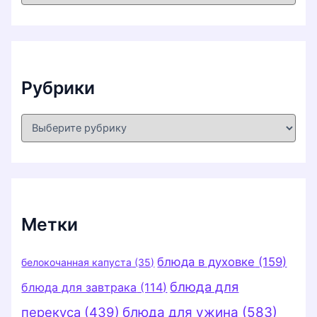
х
и
в
ы
Рубрики
Р
у
б
р
и
к
и
Метки
блюда в духовке
(159)
белокочанная капуста
(35)
блюда для
блюда для завтрака
(114)
перекуса
(439)
блюда для ужина
(583)