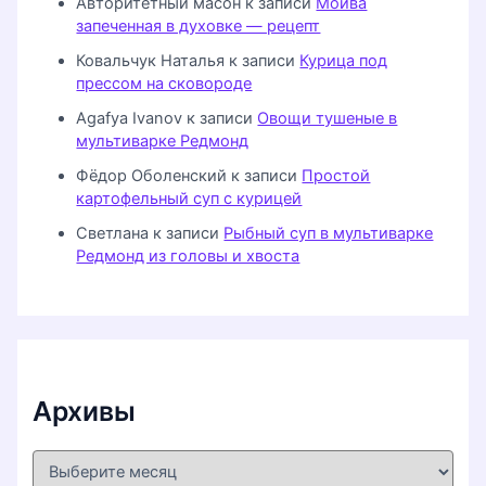
Авторитетный масон
к записи
Мойва
запеченная в духовке — рецепт
Ковальчук Наталья
к записи
Курица под
прессом на сковороде
Agafya Ivanov
к записи
Овощи тушеные в
мультиварке Редмонд
Фёдор Оболенский
к записи
Простой
картофельный суп с курицей
Светлана
к записи
Рыбный суп в мультиварке
Редмонд из головы и хвоста
Архивы
А
р