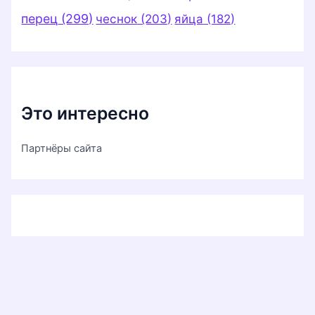
перец
(299)
чеснок
(203)
яйца
(182)
Это интересно
Партнёры сайта