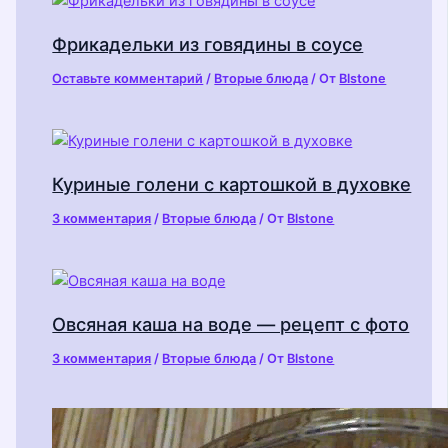
Фрикадельки из говядины в соусе
Оставьте комментарий
/
Вторые блюда
/ От
Blstone
Куриные голени с картошкой в духовке
3 комментария
/
Вторые блюда
/ От
Blstone
Овсяная каша на воде — рецепт с фото
3 комментария
/
Вторые блюда
/ От
Blstone