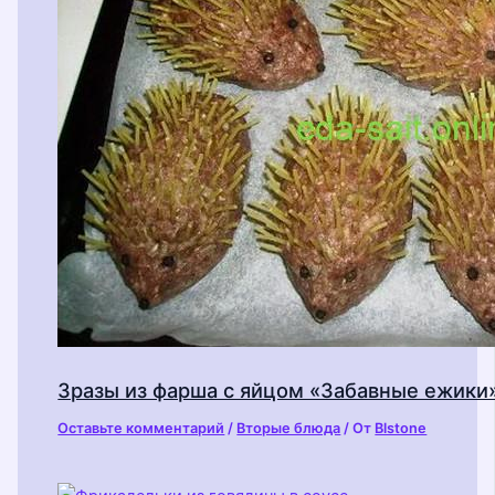
Зразы из фарша с яйцом «Забавные ежики
Оставьте комментарий
/
Вторые блюда
/ От
Blstone