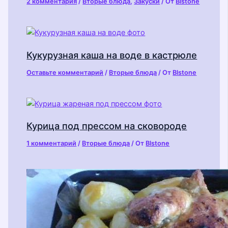
2 комментария
/
Вторые блюда
,
Закуски
/ От
Blstone
Кукурузная каша на воде в кастрюле
Оставьте комментарий
/
Вторые блюда
/ От
Blstone
Курица под прессом на сковороде
1 комментарий
/
Вторые блюда
/ От
Blstone