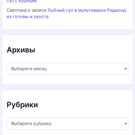
суп с курицей
Светлана
к записи
Рыбный суп в мультиварке Редмонд
из головы и хвоста
Архивы
А
р
х
и
в
ы
Рубрики
Р
у
б