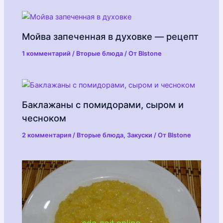
Мойва запеченная в духовке — рецепт
1 комментарий
/
Вторые блюда
/ От
Blstone
Баклажаны с помидорами, сыром и
чесноком
2 комментария
/
Вторые блюда
,
Закуски
/ От
Blstone