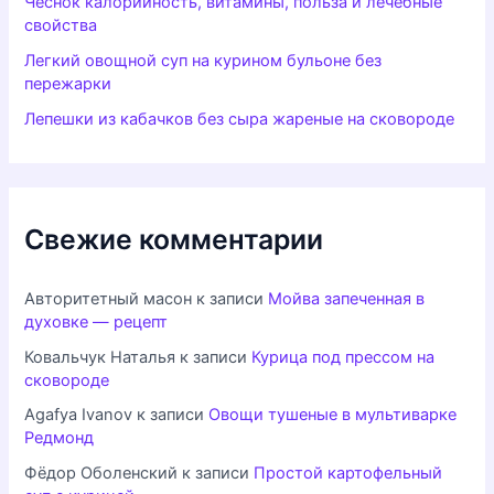
Чеснок калорийность, витамины, польза и лечебные
свойства
Легкий овощной суп на курином бульоне без
пережарки
Лепешки из кабачков без сыра жареные на сковороде
Свежие комментарии
Авторитетный масон
к записи
Мойва запеченная в
духовке — рецепт
Ковальчук Наталья
к записи
Курица под прессом на
сковороде
Agafya Ivanov
к записи
Овощи тушеные в мультиварке
Редмонд
Фёдор Оболенский
к записи
Простой картофельный