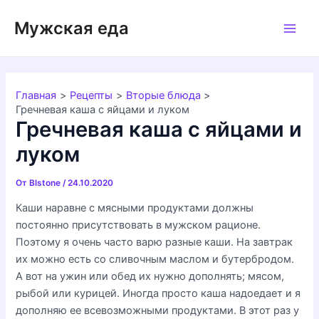
Перейти
Мужская еда
к
Main
содержимому
Men
Главная
Рецепты
Вторые блюда
Гречневая каша с яйцами и луком
Гречневая каша с яйцами и
луком
От
Blstone
/
24.10.2020
Каши наравне с мясными продуктами должны
постоянно присутствовать в мужском рационе.
Поэтому я очень часто варю разные каши. На завтрак
их можно есть со сливочным маслом и бутербродом.
А вот на ужин или обед их нужно дополнять; мясом,
рыбой или курицей. Иногда просто каша надоедает и я
дополняю ее всевозможными продуктами. В этот раз у