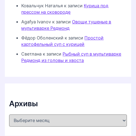
Ковальчук Наталья
к записи
Курица под
прессом на сковороде
Agafya Ivanov
к записи
Овощи тушеные в
мультиварке Редмонд
Фёдор Оболенский
к записи
Простой
картофельный суп с курицей
Светлана
к записи
Рыбный суп в мультиварке
Редмонд из головы и хвоста
Архивы
А
р
х
и