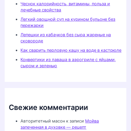
Чеснок калорийность, витамины, польза и
лечебные свойства
Легкий овощной суп на курином бульоне без
пережарки
Лепешки из кабачков без сыра жареные на
сковороде
Как сварить перловую кашу на воде в кастрюле
Конвертики из лаваша в аэрогриле с яйцами,
сыром и зеленью
Свежие комментарии
Авторитетный масон
к записи
Мойва
запеченная в духовке — рецепт