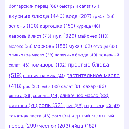
болгарский перец
(68)
быстрый салат
(51)
вкусные блюда
(440)
вода
(207)
грибы
(38)
зелень
(190)
картошка
(150)
курица
(46)
лук
(329)
майонез
(110)
лавровый лист
(73)
морковь
(186)
мука
(102)
молоко
(33)
огурцы
(33)
оливковое масло
(38)
полезные блюда
(40)
полезный
простые блюда
помидоры
(102)
салат
(46)
(519)
растительное масло
пшеничная мука
(41)
(418)
салат
(61)
сахар
(83)
рис
(32)
рыба
(33)
сливочное масло
(88)
свекла
(39)
свинина
(44)
соль
(521)
сметана
(76)
суп
(53)
сыр твердый
(47)
черный молотый
томатная паста
(46)
фото
(34)
перец
(299)
чеснок
(203)
яйца
(182)