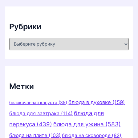
в
ы
Рубрики
Р
у
б
р
и
к
и
Метки
блюда в духовке
(159)
белокочанная капуста
(35)
блюда для
блюда для завтрака
(114)
перекуса
(439)
блюда для ужина
(583)
блюда на плите
(103)
блюда на сковороде
(82)