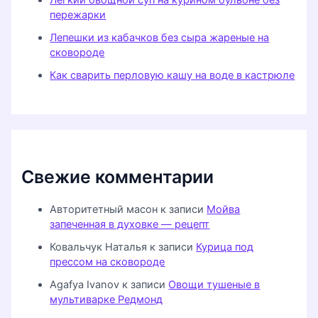
Легкий овощной суп на курином бульоне без
пережарки
Лепешки из кабачков без сыра жареные на
сковороде
Как сварить перловую кашу на воде в кастрюле
Свежие комментарии
Авторитетный масон
к записи
Мойва
запеченная в духовке — рецепт
Ковальчук Наталья
к записи
Курица под
прессом на сковороде
Agafya Ivanov
к записи
Овощи тушеные в
мультиварке Редмонд