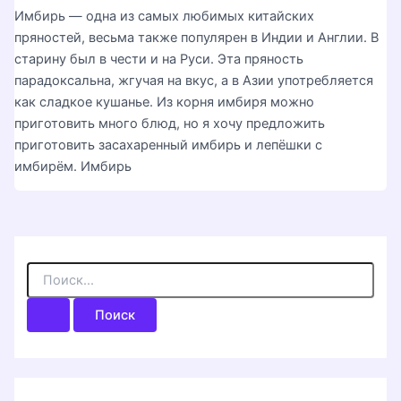
Имбирь — одна из самых любимых китайских
пряностей, весьма также популярен в Индии и Англии. В
старину был в чести и на Руси. Эта пряность
парадоксальна, жгучая на вкус, а в Азии употребляется
как сладкое кушанье. Из корня имбиря можно
приготовить много блюд, но я хочу предложить
приготовить засахаренный имбирь и лепёшки с
имбирём. Имбирь
П
о
и
с
к
: