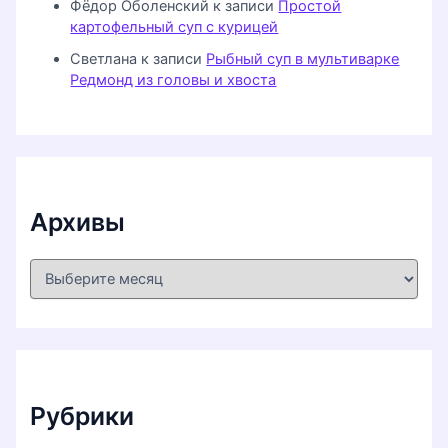
Фёдор Оболенский
к записи
Простой
картофельный суп с курицей
Светлана
к записи
Рыбный суп в мультиварке
Редмонд из головы и хвоста
Архивы
А
р
х
и
в
ы
Рубрики