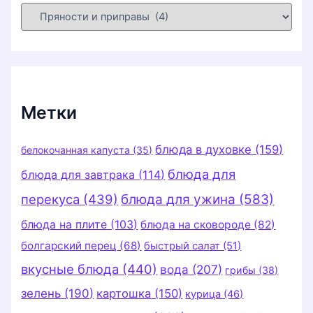
Р
у
б
р
и
к
и
Метки
блюда в духовке
(159)
белокочанная капуста
(35)
блюда для
блюда для завтрака
(114)
перекуса
(439)
блюда для ужина
(583)
блюда на плите
(103)
блюда на сковороде
(82)
болгарский перец
(68)
быстрый салат
(51)
вкусные блюда
(440)
вода
(207)
грибы
(38)
зелень
(190)
картошка
(150)
курица
(46)