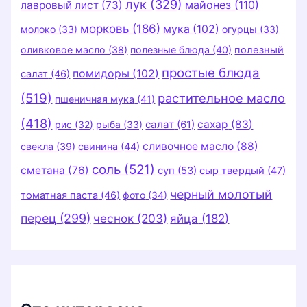
лук
(329)
майонез
(110)
лавровый лист
(73)
морковь
(186)
мука
(102)
молоко
(33)
огурцы
(33)
оливковое масло
(38)
полезные блюда
(40)
полезный
простые блюда
помидоры
(102)
салат
(46)
(519)
растительное масло
пшеничная мука
(41)
(418)
салат
(61)
сахар
(83)
рис
(32)
рыба
(33)
сливочное масло
(88)
свекла
(39)
свинина
(44)
соль
(521)
сметана
(76)
суп
(53)
сыр твердый
(47)
черный молотый
томатная паста
(46)
фото
(34)
перец
(299)
чеснок
(203)
яйца
(182)