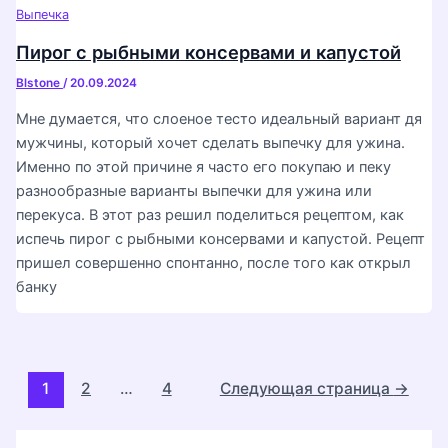
Выпечка
Пирог с рыбными консервами и капустой
Blstone
/
20.09.2024
Мне думается, что слоеное тесто идеальный вариант дя
мужчины, который хочет сделать выпечку для ужина.
Именно по этой причине я часто его покупаю и пеку
разнообразные варианты выпечки для ужина или
перекуса. В этот раз решил поделиться рецептом, как
испечь пирог с рыбными консервами и капустой. Рецепт
пришел совершенно спонтанно, после того как открыл
банку
Постраничная
1
2
…
4
Следующая страница
→
навигация
записи