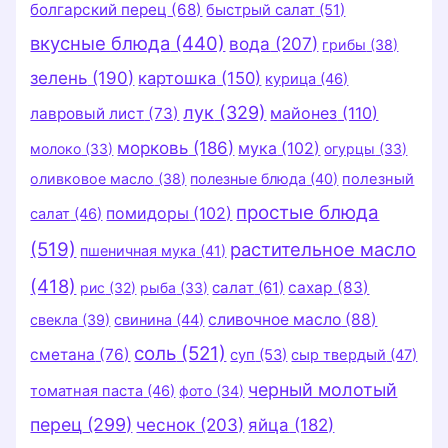
болгарский перец
(68)
быстрый салат
(51)
вкусные блюда
(440)
вода
(207)
грибы
(38)
зелень
(190)
картошка
(150)
курица
(46)
лук
(329)
майонез
(110)
лавровый лист
(73)
морковь
(186)
мука
(102)
молоко
(33)
огурцы
(33)
оливковое масло
(38)
полезные блюда
(40)
полезный
простые блюда
помидоры
(102)
салат
(46)
(519)
растительное масло
пшеничная мука
(41)
(418)
салат
(61)
сахар
(83)
рис
(32)
рыба
(33)
сливочное масло
(88)
свекла
(39)
свинина
(44)
соль
(521)
сметана
(76)
суп
(53)
сыр твердый
(47)
черный молотый
томатная паста
(46)
фото
(34)
перец
(299)
чеснок
(203)
яйца
(182)