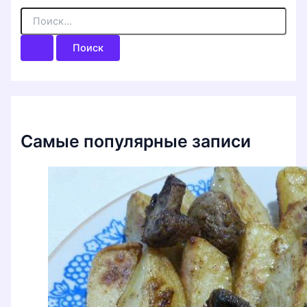
П
о
и
с
к
:
Самые популярные записи