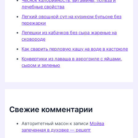
Чеснок калорийность, витамины, польза и
лечебные свойства
Легкий овощной суп на курином бульоне без
пережарки
Лепешки из кабачков без сыра жареные на
сковороде
Как сварить перловую кашу на воде в кастрюле
Конвертики из лаваша в аэрогриле с яйцами,
сыром и зеленью
Свежие комментарии
Авторитетный масон
к записи
Мойва
запеченная в духовке — рецепт