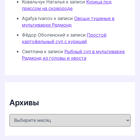
Ковальчук Наталья
к записи
Курица под
прессом на сковороде
Agafya Ivanov
к записи
Овощи тушеные в
мультиварке Редмонд
Фёдор Оболенский
к записи
Простой
картофельный суп с курицей
Светлана
к записи
Рыбный суп в мультиварке
Редмонд из головы и хвоста
Архивы
А
р
х
и