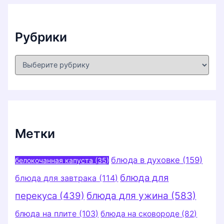
в
ы
Рубрики
Р
у
б
р
и
к
и
Метки
блюда в духовке
(159)
белокочанная капуста
(35)
блюда для
блюда для завтрака
(114)
перекуса
(439)
блюда для ужина
(583)
блюда на плите
(103)
блюда на сковороде
(82)