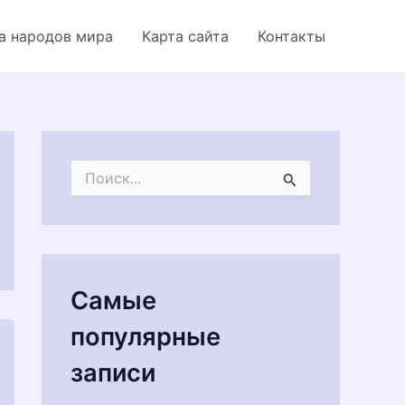
а народов мира
Карта сайта
Контакты
П
о
и
с
к
:
Самые
популярные
записи