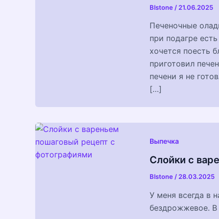
Blstone
/
21.06.2025
Печеночные оладь
при подагре есть
хочется поесть б
приготовил печен
печени я не гото
[…]
Выпечка
Слойки с вар
Blstone
/
28.03.2025
У меня всегда в 
бездрожжевое. В 