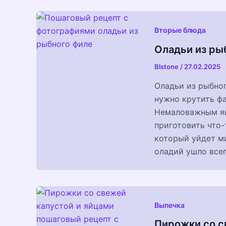
Вторые блюда
Оладьи из ры
Blstone
/
27.02.2025
Оладьи из рыбног
нужно крутить ф
Немаловажным яв
приготовить что-
который уйдет м
оладий ушло всег
Выпечка
Пирожки со с