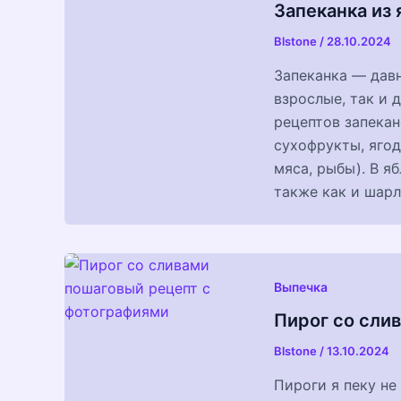
Запеканка из 
Blstone
/
28.10.2024
Запеканка — дав
взрослые, так и 
рецептов запекан
сухофрукты, ягод
мяса, рыбы). В я
также как и шарл
Выпечка
Пирог со сли
Blstone
/
13.10.2024
Пироги я пеку не