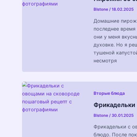
Blstone
/
18.02.2025
Домашние пирожк
последнее время 
они у меня вкусн
духовке. Но я ре
тушеной капустой
несмотря
Вторые блюда
Фрикадельки 
Blstone
/
30.01.2025
Фрикадельки с о
блюдо. После пок