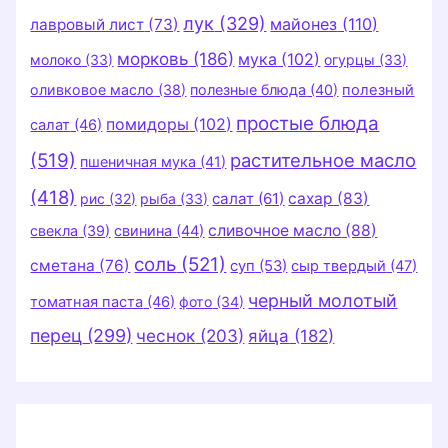
лук
(329)
майонез
(110)
лавровый лист
(73)
морковь
(186)
мука
(102)
молоко
(33)
огурцы
(33)
оливковое масло
(38)
полезные блюда
(40)
полезный
простые блюда
помидоры
(102)
салат
(46)
(519)
растительное масло
пшеничная мука
(41)
(418)
салат
(61)
сахар
(83)
рис
(32)
рыба
(33)
сливочное масло
(88)
свекла
(39)
свинина
(44)
соль
(521)
сметана
(76)
суп
(53)
сыр твердый
(47)
черный молотый
томатная паста
(46)
фото
(34)
перец
(299)
чеснок
(203)
яйца
(182)