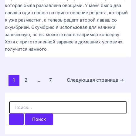
которая была разбавлена овощами. У меня было два
лаваша один пошел на приготовление рецепта, который
я уже разместил, а теперь рецепт второй лаваш со
скумбрией. Скумбрию я использовал для начинки
запеченную, но вы можете взять например консерву.
Хотя с приготовленной заранее в домашних условиях
получится намного
Постраничная
1
2
…
7
Следующая страница
→
навигация
записи
П
о
и
с
к
: