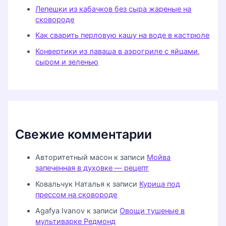
Лепешки из кабачков без сыра жареные на
сковороде
Как сварить перловую кашу на воде в кастрюле
Конвертики из лаваша в аэрогриле с яйцами,
сыром и зеленью
Свежие комментарии
Авторитетный масон
к записи
Мойва
запеченная в духовке — рецепт
Ковальчук Наталья
к записи
Курица под
прессом на сковороде
Agafya Ivanov
к записи
Овощи тушеные в
мультиварке Редмонд