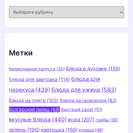
Р
у
б
р
и
к
и
Метки
блюда в духовке
(159)
белокочанная капуста
(35)
блюда для
блюда для завтрака
(114)
перекуса
(439)
блюда для ужина
(583)
блюда на плите
(103)
блюда на сковороде
(82)
болгарский перец
(68)
быстрый салат
(51)
вкусные блюда
(440)
вода
(207)
грибы
(38)
зелень
(190)
картошка
(150)
курица
(46)