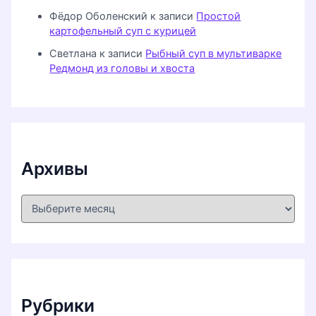
Фёдор Оболенский
к записи
Простой
картофельный суп с курицей
Светлана
к записи
Рыбный суп в мультиварке
Редмонд из головы и хвоста
Архивы
А
р
х
и
в
ы
Рубрики