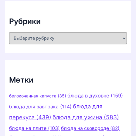
в
ы
Рубрики
Р
у
б
р
и
к
и
Метки
блюда в духовке
(159)
белокочанная капуста
(35)
блюда для
блюда для завтрака
(114)
перекуса
(439)
блюда для ужина
(583)
блюда на плите
(103)
блюда на сковороде
(82)