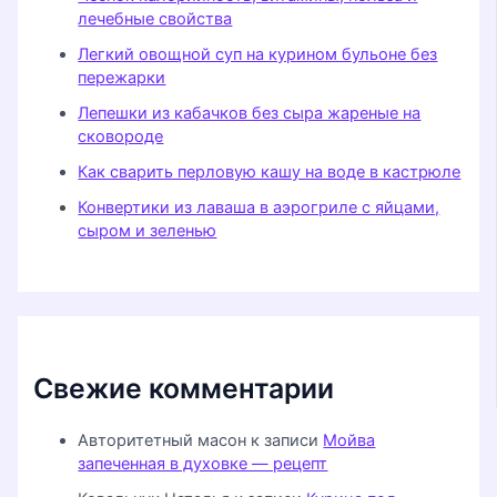
лечебные свойства
Легкий овощной суп на курином бульоне без
пережарки
Лепешки из кабачков без сыра жареные на
сковороде
Как сварить перловую кашу на воде в кастрюле
Конвертики из лаваша в аэрогриле с яйцами,
сыром и зеленью
Свежие комментарии
Авторитетный масон
к записи
Мойва
запеченная в духовке — рецепт