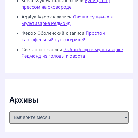
Ковальчук Наталья
к записи
Курица под
прессом на сковороде
Agafya Ivanov
к записи
Овощи тушеные в
мультиварке Редмонд
Фёдор Оболенский
к записи
Простой
картофельный суп с курицей
Светлана
к записи
Рыбный суп в мультиварке
Редмонд из головы и хвоста
Архивы
А
р
х
и