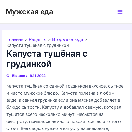
Перейти
Мужская еда
к
Main
содержимому
Men
Главная
Рецепты
Вторые блюда
Капуста тушёная с грудинкой
Капуста тушёная с
грудинкой
От
Blstone
/
19.11.2022
Капуста тушёная со свиной грудинкой вкусное, сытное
и чисто мужское блюдо. Капуста полезна в любом
виде, а свиная грудинка если она мясная добавляет в
блюдо сытости. Капусту я добавлял свежую, которая
тушится всего несколько минут. Несмотря на
быстроту, пришлось немного повозиться, но это того
стоит. Ведь здесь нужно и капусту нашинковать,