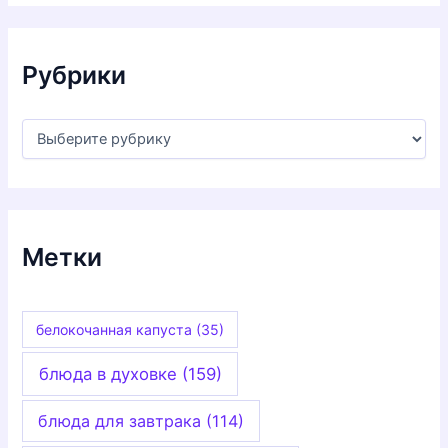
и
в
ы
Рубрики
Р
у
б
р
и
к
и
Метки
белокочанная капуста
(35)
блюда в духовке
(159)
блюда для завтрака
(114)