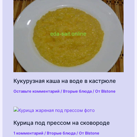
Кукурузная каша на воде в кастрюле
Оставьте комментарий
/
Вторые блюда
/ От
Blstone
Курица под прессом на сковороде
1 комментарий
/
Вторые блюда
/ От
Blstone