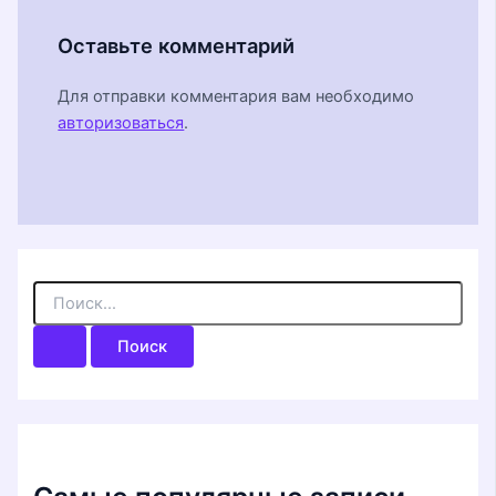
Оставьте комментарий
Для отправки комментария вам необходимо
авторизоваться
.
П
о
и
с
к
: