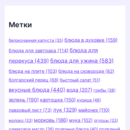
и
к
и
Метки
блюда в духовке
(159)
белокочанная капуста
(35)
блюда для
блюда для завтрака
(114)
перекуса
(439)
блюда для ужина
(583)
блюда на плите
(103)
блюда на сковороде
(82)
болгарский перец
(68)
быстрый салат
(51)
вкусные блюда
(440)
вода
(207)
грибы
(38)
зелень
(190)
картошка
(150)
курица
(46)
лук
(329)
майонез
(110)
лавровый лист
(73)
морковь
(186)
мука
(102)
молоко
(33)
огурцы
(33)
оливковое масло
(38)
полезные блюда
(40)
полезный