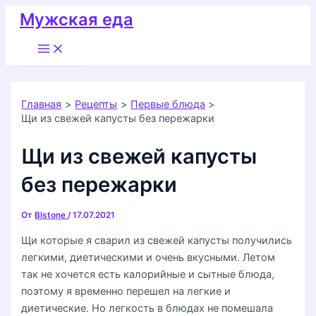
Перейти
Мужская еда
к
Main
содержимому
Menu
Главная
Рецепты
Первые блюда
Щи из свежей капусты без пережарки
Щи из свежей капусты
без пережарки
От
Blstone
/
17.07.2021
Щи которые я сварил из свежей капусты получились
легкими, диетическими и очень вкусными. Летом
так не хочется есть калорийные и сытные блюда,
поэтому я временно перешел на легкие и
диетические. Но легкость в блюдах не помешала