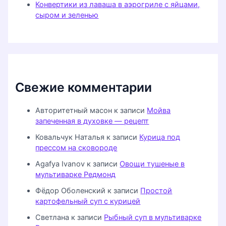
Конвертики из лаваша в аэрогриле с яйцами,
сыром и зеленью
Свежие комментарии
Авторитетный масон
к записи
Мойва
запеченная в духовке — рецепт
Ковальчук Наталья
к записи
Курица под
прессом на сковороде
Agafya Ivanov
к записи
Овощи тушеные в
мультиварке Редмонд
Фёдор Оболенский
к записи
Простой
картофельный суп с курицей
Светлана
к записи
Рыбный суп в мультиварке