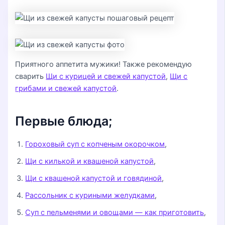
Приятного аппетита мужики! Также рекомендую
сварить
Щи с курицей и свежей капустой
,
Щи с
грибами и свежей капустой
.
Первые блюда;
Гороховый суп с копченым окорочком
,
Щи с килькой и квашеной капустой
,
Щи с квашеной капустой и говядиной
,
Рассольник с куриными желудками
,
Суп с пельменями и овощами — как приготовить
,