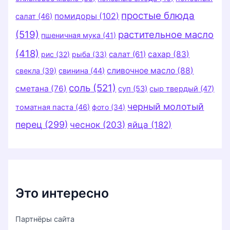
простые блюда
помидоры
(102)
салат
(46)
(519)
растительное масло
пшеничная мука
(41)
(418)
салат
(61)
сахар
(83)
рис
(32)
рыба
(33)
сливочное масло
(88)
свекла
(39)
свинина
(44)
соль
(521)
сметана
(76)
суп
(53)
сыр твердый
(47)
черный молотый
томатная паста
(46)
фото
(34)
перец
(299)
чеснок
(203)
яйца
(182)
Это интересно
Партнёры сайта