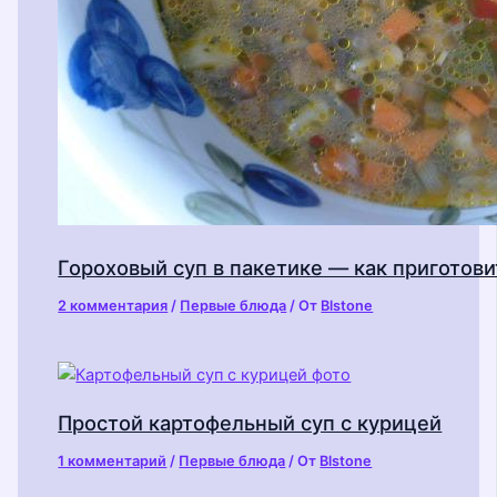
Гороховый суп в пакетике — как приготови
2 комментария
/
Первые блюда
/ От
Blstone
Простой картофельный суп с курицей
1 комментарий
/
Первые блюда
/ От
Blstone