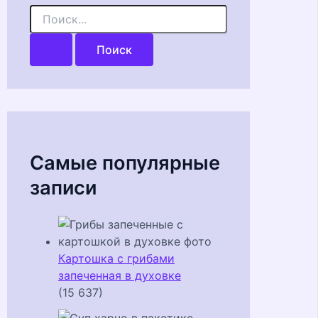
П
о
и
с
к
:
Самые популярные
записи
Картошка с грибами
запеченная в духовке
(15 637)