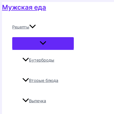
Перейти
Мужская еда
к
содержимому
Рецепты
Переключатель
меню
Бутерброды
Вторые блюда
Выпечка