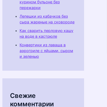
курином бульоне без
пережарки
Лепешки из кабачков без
сыра жареные на сковороде
Как сварить перловую кашу
на воде в кастрюле
Конвертики из лаваша в
аэрогриле с яйцами, сыром
и зеленью
Свежие
комментарии