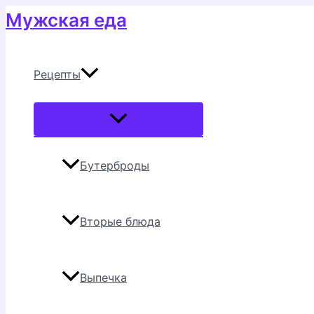
Перейти
Мужская еда
к
содержимому
Рецепты
Переключатель
меню
Бутерброды
Вторые блюда
Выпечка