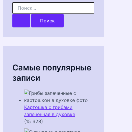
П
о
и
с
к
:
Самые популярные
записи
Картошка с грибами
запеченная в духовке
(15 628)