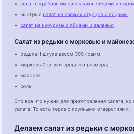
салат с крабовыми палочками, яйцами и сыро
быстрый
салат из свежих огурцов с яйцами
,
салат из кукурузы с яйцами и зеленью
.
Салат из редьки с морковью и майонез
редька-1 штука весом 300 грамм;
морковь-2 штуки среднего размера;
майонез;
соль.
Это все что нужно для приготовления салата, но
салата. То есть терка с крупными отверстиями.
Делаем салат из редьки с морк