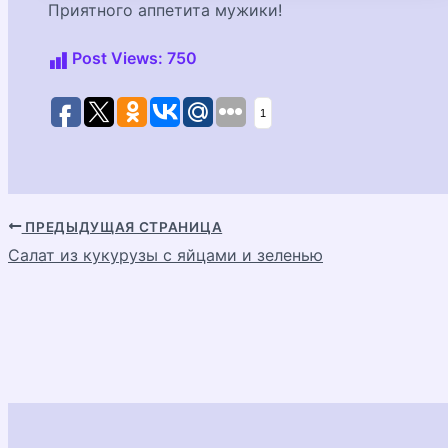
Приятного аппетита мужики!
Post Views:
750
1
ПРЕДЫДУЩАЯ СТРАНИЦА
Навигация
Салат из кукурузы с яйцами и зеленью
по
записям