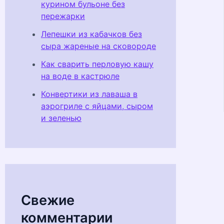
курином бульоне без
пережарки
Лепешки из кабачков без
сыра жареные на сковороде
Как сварить перловую кашу
на воде в кастрюле
Конвертики из лаваша в
аэрогриле с яйцами, сыром
и зеленью
Свежие
комментарии