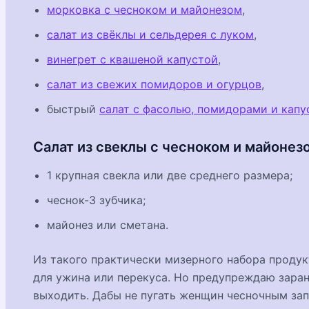
морковка с чесноком и майонезом
,
салат из свёклы и сельдерея с луком
,
винегрет с квашеной капустой
,
салат из свежих помидоров и огурцов
,
быстрый
салат с фасолью, помидорами и капу
Салат из свеклы с чесноком и майонез
1 крупная свекла или две среднего размера;
чеснок-3 зубчика;
майонез или сметана.
Из такого практически мизерного набора продук
для ужина или перекуса. Но предупреждаю заране
выходить. Дабы не пугать женщин чесночным зап