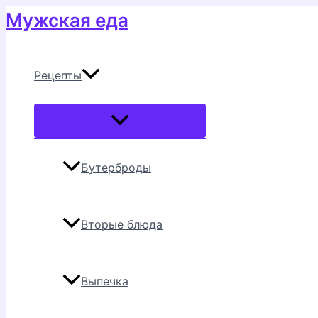
Перейти
Мужская еда
к
содержимому
Рецепты
Переключатель
меню
Бутерброды
Вторые блюда
Выпечка