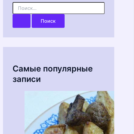
П
о
и
с
к
:
Самые популярные
записи