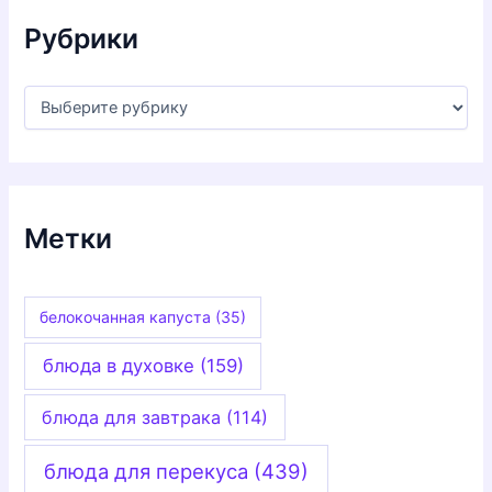
ы
Рубрики
Р
у
б
р
и
к
и
Метки
белокочанная капуста
(35)
блюда в духовке
(159)
блюда для завтрака
(114)
блюда для перекуса
(439)