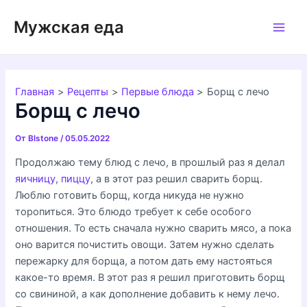
Перейти
Мужская еда
к
Main
содержимому
Men
Главная
Рецепты
Первые блюда
Борщ с лечо
Борщ с лечо
От
Blstone
/
05.05.2022
Продолжаю тему блюд с лечо, в прошлый раз я делал
яичницу
,
пиццу
, а в этот раз решил сварить борщ.
Люблю готовить борщ, когда никуда не нужно
торопиться. Это блюдо требует к себе особого
отношения. То есть сначала нужно сварить мясо, а пока
оно варится почистить овощи. Затем нужно сделать
пережарку для борща, а потом дать ему настояться
какое-то время. В этот раз я решил приготовить борщ
со свининой, а как дополнение добавить к нему лечо.