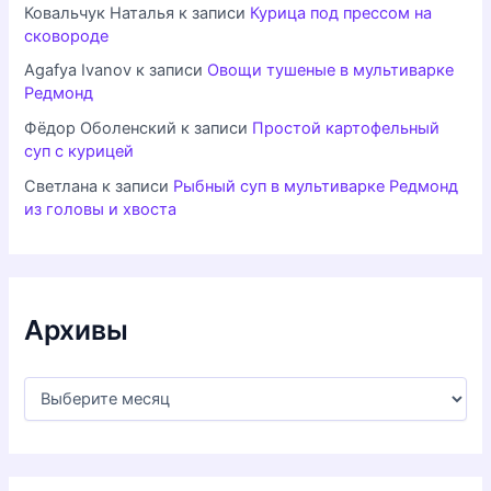
Ковальчук Наталья
к записи
Курица под прессом на
сковороде
Agafya Ivanov
к записи
Овощи тушеные в мультиварке
Редмонд
Фёдор Оболенский
к записи
Простой картофельный
суп с курицей
Светлана
к записи
Рыбный суп в мультиварке Редмонд
из головы и хвоста
Архивы
А
р
х
и
в