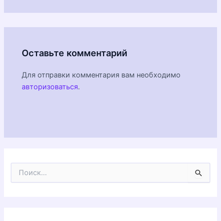
Оставьте комментарий
Для отправки комментария вам необходимо
авторизоваться
.
П
о
и
с
к
: