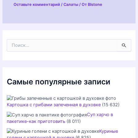
Оставьте комментарий
/
Салаты
/ От
Blstone
П
о
и
с
к
:
Самые популярные записи
Картошка с грибами запеченная в духовке
(15 632)
Суп харчо в
пакетике-как приготовить
(8 011)
Куриные
голени с картошкой в духовке
(6 825)