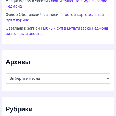
Agafya Ivanov
к записи
Овощи тушеные в мультиварке
Редмонд
Фёдор Оболенский
к записи
Простой картофельный
суп с курицей
Светлана
к записи
Рыбный суп в мультиварке Редмонд
из головы и хвоста
Архивы
А
р
х
и
в
ы
Рубрики