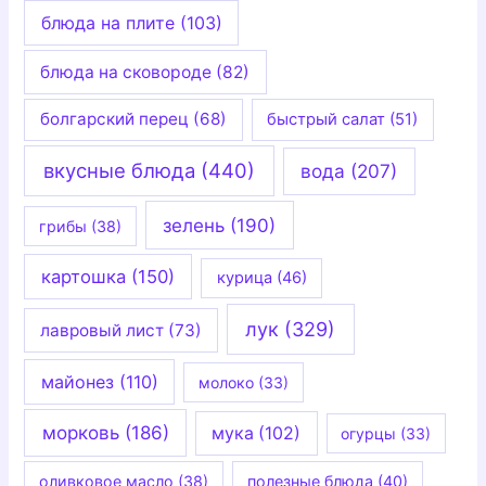
блюда на плите
(103)
блюда на сковороде
(82)
болгарский перец
(68)
быстрый салат
(51)
вкусные блюда
(440)
вода
(207)
зелень
(190)
грибы
(38)
картошка
(150)
курица
(46)
лук
(329)
лавровый лист
(73)
майонез
(110)
молоко
(33)
морковь
(186)
мука
(102)
огурцы
(33)
оливковое масло
(38)
полезные блюда
(40)