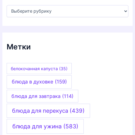
Р
у
б
р
и
к
и
Метки
белокочанная капуста
(35)
блюда в духовке
(159)
блюда для завтрака
(114)
блюда для перекуса
(439)
блюда для ужина
(583)