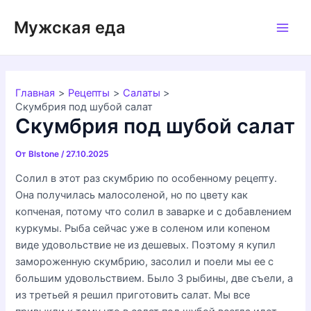
Перейти
Мужская еда
к
Main
содержимому
Men
Главная
Рецепты
Салаты
Скумбрия под шубой салат
Скумбрия под шубой салат
От
Blstone
/
27.10.2025
Солил в этот раз скумбрию по особенному рецепту.
Она получилась малосоленой, но по цвету как
копченая, потому что солил в заварке и с добавлением
куркумы. Рыба сейчас уже в соленом или копеном
виде удовольствие не из дешевых. Поэтому я купил
замороженную скумбрию, засолил и поели мы ее с
большим удовольствием. Было 3 рыбины, две съели, а
из третьей я решил приготовить салат. Мы все