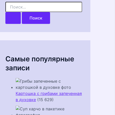
П
о
и
с
к
:
Самые популярные
записи
Картошка с грибами запеченная
в духовке
(15 629)