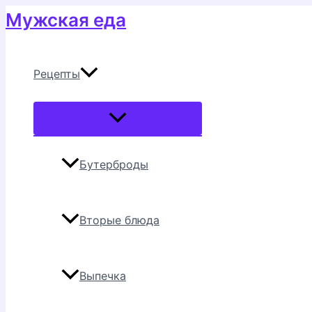
Перейти
Мужская еда
к
содержимому
Рецепты
Переключатель
меню
Бутерброды
Вторые блюда
Выпечка