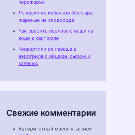
пережарки
Лепешки из кабачков без сыра
жареные на сковороде
Как сварить перловую кашу на
воде в кастрюле
Конвертики из лаваша в
аэрогриле с яйцами, сыром и
зеленью
Свежие комментарии
Авторитетный масон
к записи