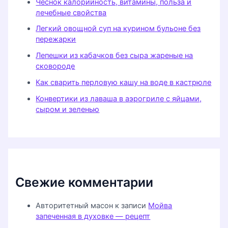
Чеснок калорийность, витамины, польза и
лечебные свойства
Легкий овощной суп на курином бульоне без
пережарки
Лепешки из кабачков без сыра жареные на
сковороде
Как сварить перловую кашу на воде в кастрюле
Конвертики из лаваша в аэрогриле с яйцами,
сыром и зеленью
Свежие комментарии
Авторитетный масон
к записи
Мойва
запеченная в духовке — рецепт