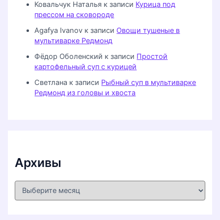
Ковальчук Наталья
к записи
Курица под
прессом на сковороде
Agafya Ivanov
к записи
Овощи тушеные в
мультиварке Редмонд
Фёдор Оболенский
к записи
Простой
картофельный суп с курицей
Светлана
к записи
Рыбный суп в мультиварке
Редмонд из головы и хвоста
Архивы
А
р
х
и