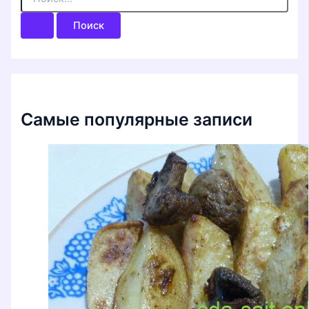
о
и
с
к
:
Самые популярные записи