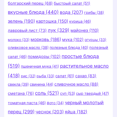
болгарский перец
(68)
быстрый салат
(51)
вкусные блюда
(440)
вода
(207)
грибы
(38)
зелень
(190)
картошка
(150)
курица
(46)
лук
(329)
майонез
(110)
лавровый лист
(73)
морковь
(186)
мука
(102)
молоко
(33)
огурцы
(33)
оливковое масло
(38)
полезные блюда
(40)
полезный
простые блюда
помидоры
(102)
салат
(46)
(519)
растительное масло
пшеничная мука
(41)
(418)
салат
(61)
сахар
(83)
рис
(32)
рыба
(33)
сливочное масло
(88)
свекла
(39)
свинина
(44)
соль
(521)
сметана
(76)
суп
(53)
сыр твердый
(47)
черный молотый
томатная паста
(46)
фото
(34)
перец
(299)
чеснок
(203)
яйца
(182)