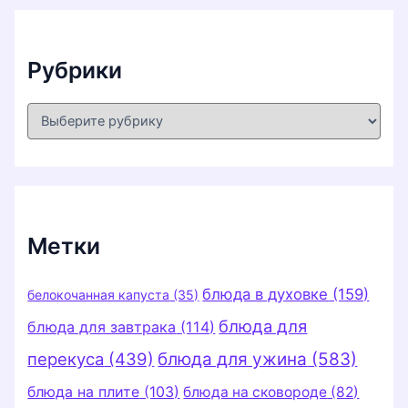
в
ы
Рубрики
Р
у
б
р
и
к
и
Метки
блюда в духовке
(159)
белокочанная капуста
(35)
блюда для
блюда для завтрака
(114)
перекуса
(439)
блюда для ужина
(583)
блюда на плите
(103)
блюда на сковороде
(82)