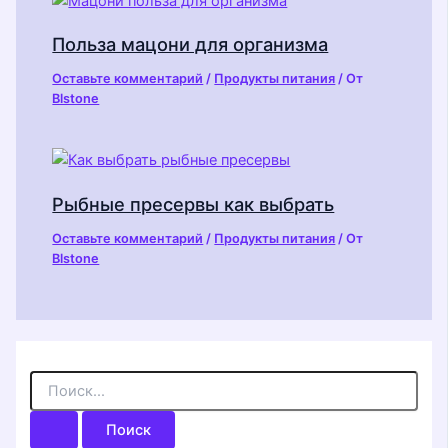
Польза мацони для организма
Оставьте комментарий
/
Продукты питания
/ От
Blstone
Рыбные пресервы как выбрать
Оставьте комментарий
/
Продукты питания
/ От
Blstone
П
о
и
с