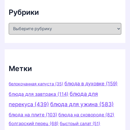
Рубрики
Р
у
б
р
и
к
и
Метки
блюда в духовке
(159)
белокочанная капуста
(35)
блюда для
блюда для завтрака
(114)
перекуса
(439)
блюда для ужина
(583)
блюда на плите
(103)
блюда на сковороде
(82)
болгарский перец
(68)
быстрый салат
(51)