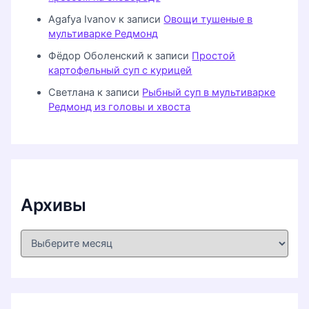
Agafya Ivanov
к записи
Овощи тушеные в
мультиварке Редмонд
Фёдор Оболенский
к записи
Простой
картофельный суп с курицей
Светлана
к записи
Рыбный суп в мультиварке
Редмонд из головы и хвоста
Архивы
А
р
х
и
в
ы