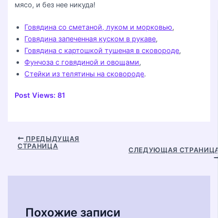
мясо, и без нее никуда!
Говядина со сметаной, луком и морковью
,
Говядина запеченная куском в рукаве
,
Говядина с картошкой тушеная в сковороде
,
Фунчоза с говядиной и овощами
,
Стейки из телятины на сковороде
.
Post Views:
81
Навигация
ПРЕДЫДУЩАЯ
СТРАНИЦА
по
СЛЕДУЮЩАЯ СТРАНИЦ
записям
Похожие записи