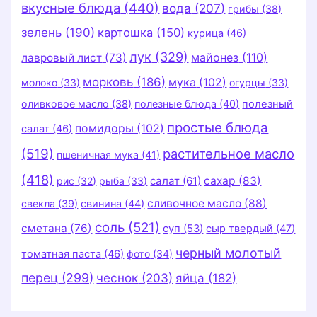
вкусные блюда
(440)
вода
(207)
грибы
(38)
зелень
(190)
картошка
(150)
курица
(46)
лук
(329)
майонез
(110)
лавровый лист
(73)
морковь
(186)
мука
(102)
молоко
(33)
огурцы
(33)
оливковое масло
(38)
полезные блюда
(40)
полезный
простые блюда
помидоры
(102)
салат
(46)
(519)
растительное масло
пшеничная мука
(41)
(418)
салат
(61)
сахар
(83)
рис
(32)
рыба
(33)
сливочное масло
(88)
свекла
(39)
свинина
(44)
соль
(521)
сметана
(76)
суп
(53)
сыр твердый
(47)
черный молотый
томатная паста
(46)
фото
(34)
перец
(299)
чеснок
(203)
яйца
(182)