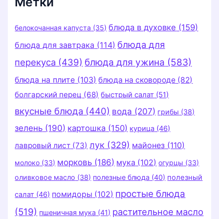
Метки
блюда в духовке
(159)
белокочанная капуста
(35)
блюда для
блюда для завтрака
(114)
перекуса
(439)
блюда для ужина
(583)
блюда на плите
(103)
блюда на сковороде
(82)
болгарский перец
(68)
быстрый салат
(51)
вкусные блюда
(440)
вода
(207)
грибы
(38)
зелень
(190)
картошка
(150)
курица
(46)
лук
(329)
майонез
(110)
лавровый лист
(73)
морковь
(186)
мука
(102)
молоко
(33)
огурцы
(33)
оливковое масло
(38)
полезные блюда
(40)
полезный
простые блюда
помидоры
(102)
салат
(46)
(519)
растительное масло
пшеничная мука
(41)