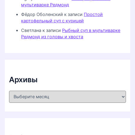
мультиварке Редмонд
Фёдор Оболенский
к записи
Простой
картофельный суп с курицей
Светлана
к записи
Рыбный суп в мультиварке
Редмонд из головы и хвоста
Архивы
А
р
х
и
в
ы