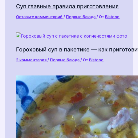
Суп главные правила приготовления
Оставьте комментарий
/
Первые блюда
/ От
Blstone
Гороховый суп в пакетике — как приготови
2 комментария
/
Первые блюда
/ От
Blstone