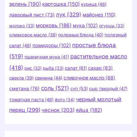
зелень
(190)
картошка
(150)
курица
(46)
лук
(329)
майонез
(110)
лавровый лист
(73)
морковь
(186)
мука
(102)
молоко
(33)
огурцы
(33)
оливковое масло
(38)
полезные блюда
(40)
полезный
простые блюда
помидоры
(102)
салат
(46)
(519)
растительное масло
пшеничная мука
(41)
(418)
салат
(61)
сахар
(83)
рис
(32)
рыба
(33)
сливочное масло
(88)
свекла
(39)
свинина
(44)
соль
(521)
сметана
(76)
суп
(53)
сыр твердый
(47)
черный молотый
томатная паста
(46)
фото
(34)
перец
(299)
чеснок
(203)
яйца
(182)