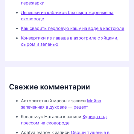
пережарки
Лепешки из кабачков без сыра жареные на
сковороде
Как сварить перловую кашу на воде в кастрюле
Конвертики из лаваша в аэрогриле с яйцами,
сыром и зеленью
Свежие комментарии
Авторитетный масон
к записи
Мойва
запеченная в духовке — рецепт
Ковальчук Наталья
к записи
Курица под
прессом на сковороде
Agafya Ivanov
к записи
Овощи тушеные в