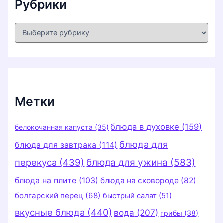
Рубрики
Р
у
б
р
и
к
и
Метки
блюда в духовке
(159)
белокочанная капуста
(35)
блюда для
блюда для завтрака
(114)
перекуса
(439)
блюда для ужина
(583)
блюда на плите
(103)
блюда на сковороде
(82)
болгарский перец
(68)
быстрый салат
(51)
вкусные блюда
(440)
вода
(207)
грибы
(38)