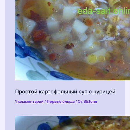
Простой картофельный суп с курицей
1 комментарий
/
Первые блюда
/ От
Blstone