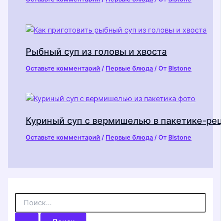
Рыбный суп из головы и хвоста
Оставьте комментарий
/
Первые блюда
/ От
Blstone
Куриный суп с вермишелью в пакетике-ре
Оставьте комментарий
/
Первые блюда
/ От
Blstone
П
о
и