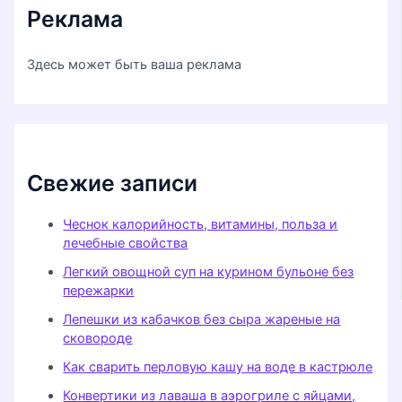
Реклама
Здесь может быть ваша реклама
Свежие записи
Чеснок калорийность, витамины, польза и
лечебные свойства
Легкий овощной суп на курином бульоне без
пережарки
Лепешки из кабачков без сыра жареные на
сковороде
Как сварить перловую кашу на воде в кастрюле
Конвертики из лаваша в аэрогриле с яйцами,