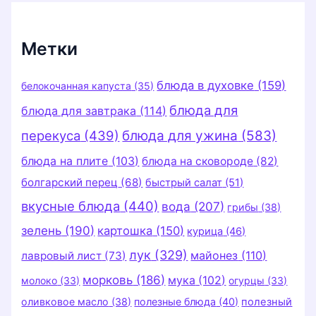
и
к
и
Метки
блюда в духовке
(159)
белокочанная капуста
(35)
блюда для
блюда для завтрака
(114)
перекуса
(439)
блюда для ужина
(583)
блюда на плите
(103)
блюда на сковороде
(82)
болгарский перец
(68)
быстрый салат
(51)
вкусные блюда
(440)
вода
(207)
грибы
(38)
зелень
(190)
картошка
(150)
курица
(46)
лук
(329)
майонез
(110)
лавровый лист
(73)
морковь
(186)
мука
(102)
молоко
(33)
огурцы
(33)
оливковое масло
(38)
полезные блюда
(40)
полезный