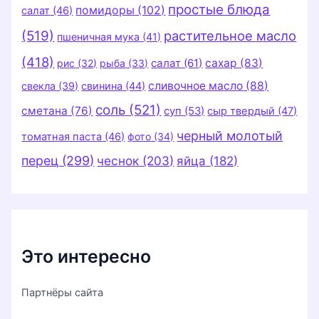
простые блюда
помидоры
(102)
салат
(46)
(519)
растительное масло
пшеничная мука
(41)
(418)
салат
(61)
сахар
(83)
рис
(32)
рыба
(33)
сливочное масло
(88)
свекла
(39)
свинина
(44)
соль
(521)
сметана
(76)
суп
(53)
сыр твердый
(47)
черный молотый
томатная паста
(46)
фото
(34)
перец
(299)
чеснок
(203)
яйца
(182)
Это интересно
Партнёры сайта