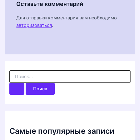
Оставьте комментарий
Для отправки комментария вам необходимо
авторизоваться
.
П
о
и
с
к
:
Самые популярные записи