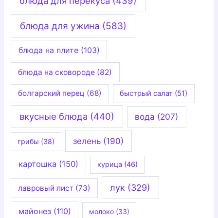
блюда для перекуса
(439)
блюда для ужина
(583)
блюда на плите
(103)
блюда на сковороде
(82)
болгарский перец
(68)
быстрый салат
(51)
вкусные блюда
(440)
вода
(207)
зелень
(190)
грибы
(38)
картошка
(150)
курица
(46)
лук
(329)
лавровый лист
(73)
майонез
(110)
молоко
(33)