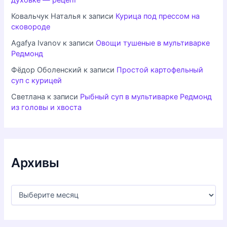
Ковальчук Наталья
к записи
Курица под прессом на
сковороде
Agafya Ivanov
к записи
Овощи тушеные в мультиварке
Редмонд
Фёдор Оболенский
к записи
Простой картофельный
суп с курицей
Светлана
к записи
Рыбный суп в мультиварке Редмонд
из головы и хвоста
Архивы
А
р
х
и