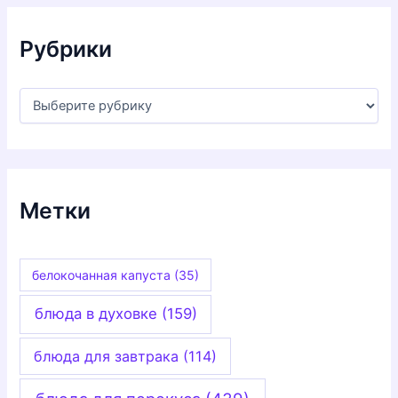
в
ы
Рубрики
Р
у
б
р
и
к
и
Метки
белокочанная капуста
(35)
блюда в духовке
(159)
блюда для завтрака
(114)