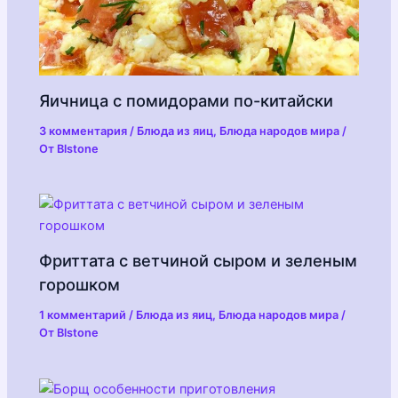
Яичница с помидорами по-китайски
3 комментария
/
Блюда из яиц
,
Блюда народов мира
/
От
Blstone
Фриттата с ветчиной сыром и зеленым
горошком
1 комментарий
/
Блюда из яиц
,
Блюда народов мира
/
От
Blstone