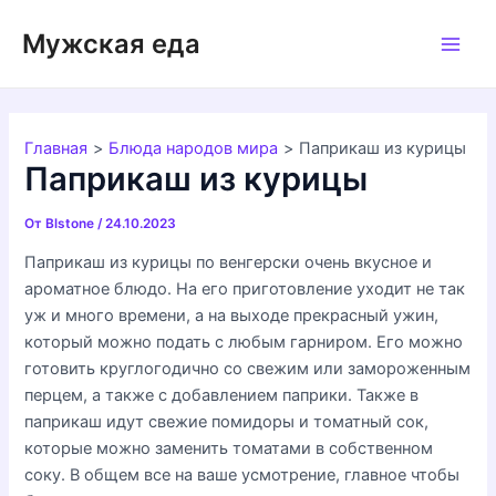
Перейти
Мужская еда
к
Main
содержимому
Men
Главная
Блюда народов мира
Паприкаш из курицы
Паприкаш из курицы
От
Blstone
/
24.10.2023
Паприкаш из курицы по венгерски очень вкусное и
ароматное блюдо. На его приготовление уходит не так
уж и много времени, а на выходе прекрасный ужин,
который можно подать с любым гарниром. Его можно
готовить круглогодично со свежим или замороженным
перцем, а также с добавлением паприки. Также в
паприкаш идут свежие помидоры и томатный сок,
которые можно заменить томатами в собственном
соку. В общем все на ваше усмотрение, главное чтобы