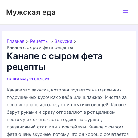
Перейти
Мужская еда
к
Main
содержимому
Men
Главная
Рецепты
Закуски
Канапе с сыром фета рецепты
Канапе с сыром фета
рецепты
От
Blstone
/
21.06.2023
Канапе это закуска, которая подается на маленьких
подсушенных кусочках хлеба или шпажках. Иногда за
основу канапе используют и ломтики овощей. Канапе
берут руками и сразу отправляют в рот целиком,
поэтому их очень часто подают на фуршет,
праздничный стол или к коктейлям. Канапе с сыром
фета очень вкусные, потому что он хорошо сочетается