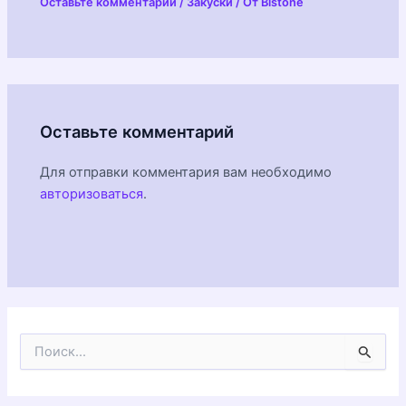
Оставьте комментарий
/
Закуски
/ От
Blstone
Оставьте комментарий
Для отправки комментария вам необходимо
авторизоваться
.
П
о
и
с