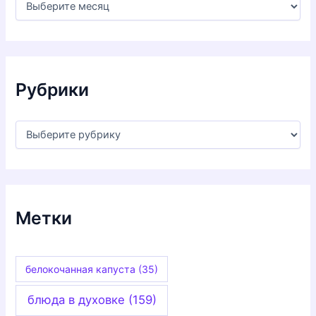
р
х
и
в
ы
Рубрики
Р
у
б
р
и
к
и
Метки
белокочанная капуста
(35)
блюда в духовке
(159)