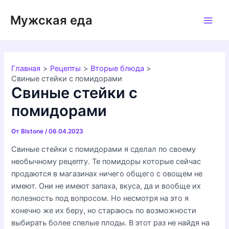
Перейти
Мужская еда
к
Main
содержимому
Men
Главная
Рецепты
Вторые блюда
Свиные стейки с помидорами
Свиные стейки с
помидорами
От
Blstone
/
06.04.2023
Свиные стейки с помидорами я сделал по своему
необычному рецепту. Те помидоры которые сейчас
продаются в магазинах ничего общего с овощем не
имеют. Они не имеют запаха, вкуса, да и вообще их
полезность под вопросом. Но несмотря на это я
конечно же их беру, но стараюсь по возможности
выбирать более спелые плоды. В этот раз не найдя на