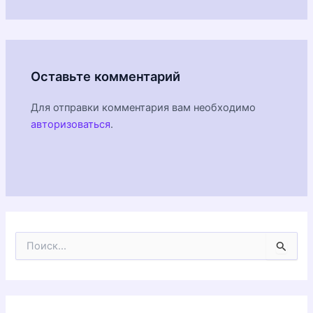
Оставьте комментарий
Для отправки комментария вам необходимо
авторизоваться
.
П
о
и
с
к
: