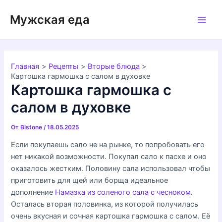
Перейти
Мужская еда
к
Main
содержимому
Men
Главная
Рецепты
Вторые блюда
Картошка гармошка с салом в духовке
Картошка гармошка с
салом в духовке
От
Blstone
/
18.05.2025
Если покупаешь сало не на рынке, то попробовать его
нет никакой возможности. Покупал сало к пасхе и оно
оказалось жестким. Половину сала использовал чтобы
приготовить для щей или борща идеальное
дополнение
Намазка из соленого сала с чесноком
.
Осталась вторая половинка, из которой получилась
очень вкусная и сочная картошка гармошка с салом. Её