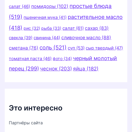
простые блюда
помидоры
(102)
салат
(46)
(519)
растительное масло
пшеничная мука
(41)
(418)
салат
(61)
сахар
(83)
рис
(32)
рыба
(33)
сливочное масло
(88)
свекла
(39)
свинина
(44)
соль
(521)
сметана
(76)
суп
(53)
сыр твердый
(47)
черный молотый
томатная паста
(46)
фото
(34)
перец
(299)
чеснок
(203)
яйца
(182)
Это интересно
Партнёры сайта