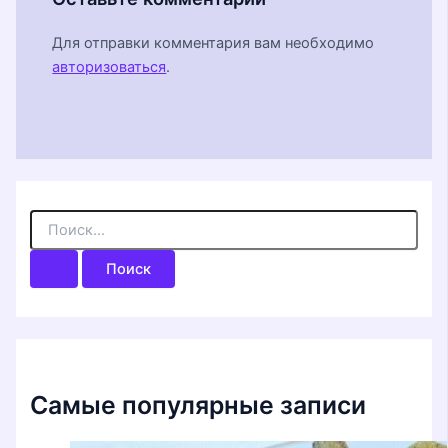
Для отправки комментария вам необходимо
авторизоваться
.
П
о
и
с
к
:
Самые популярные записи