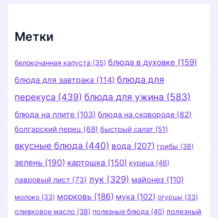
и
к
и
Метки
блюда в духовке
(159)
белокочанная капуста
(35)
блюда для
блюда для завтрака
(114)
перекуса
(439)
блюда для ужина
(583)
блюда на плите
(103)
блюда на сковороде
(82)
болгарский перец
(68)
быстрый салат
(51)
вкусные блюда
(440)
вода
(207)
грибы
(38)
зелень
(190)
картошка
(150)
курица
(46)
лук
(329)
майонез
(110)
лавровый лист
(73)
морковь
(186)
мука
(102)
молоко
(33)
огурцы
(33)
оливковое масло
(38)
полезные блюда
(40)
полезный