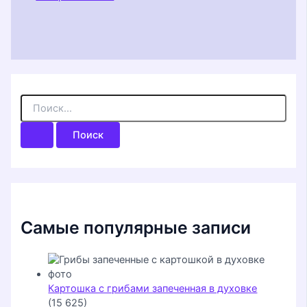
П
о
и
с
к
:
Самые популярные записи
Картошка с грибами запеченная в духовке
(15 625)