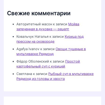
Свежие комментарии
Авторитетный масон
к записи
Мойва
запеченная в духовке — рецепт
Ковальчук Наталья
к записи
Курица под
прессом на сковороде
Agafya Ivanov
к записи
Овощи тушеные в
мультиварке Редмонд
Фёдор Оболенский
к записи
Простой
картофельный суп с курицей
Светлана
к записи
Рыбный суп в мультиварке
Редмонд из головы и хвоста