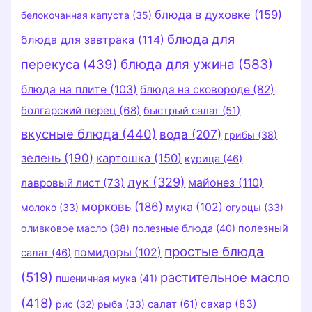
блюда в духовке
(159)
белокочанная капуста
(35)
блюда для
блюда для завтрака
(114)
перекуса
(439)
блюда для ужина
(583)
блюда на плите
(103)
блюда на сковороде
(82)
болгарский перец
(68)
быстрый салат
(51)
вкусные блюда
(440)
вода
(207)
грибы
(38)
зелень
(190)
картошка
(150)
курица
(46)
лук
(329)
майонез
(110)
лавровый лист
(73)
морковь
(186)
мука
(102)
молоко
(33)
огурцы
(33)
оливковое масло
(38)
полезные блюда
(40)
полезный
простые блюда
помидоры
(102)
салат
(46)
(519)
растительное масло
пшеничная мука
(41)
(418)
салат
(61)
сахар
(83)
рис
(32)
рыба
(33)