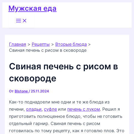
Перейти
Мужская еда
к
Main
содержимому
Menu
Главная
Рецепты
Вторые блюда
Свиная печень с рисом в сковороде
Свиная печень с рисом в
сковороде
От
Blstone
/
25.11.2024
Как-то поднадоели мне одни и те же блюда из
печени,
оладьи
,
суфле
или
печень с луком
. Решил я
приготовить полноценное блюдо, чтобы не готовить
отдельный гарнир. Свиная печень с рисом
готовилась по тому рецепту, как я готовлю плов. Это