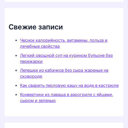
Свежие записи
Чеснок калорийность, витамины, польза и
лечебные свойства
Легкий овощной суп на курином бульоне без
пережарки
Лепешки из кабачков без сыра жареные на
сковороде
Как сварить перловую кашу на воде в кастрюле
Конвертики из лаваша в аэрогриле с яйцами,
сыром и зеленью