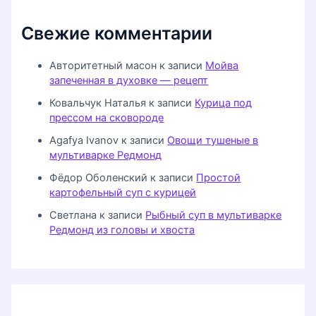
Свежие комментарии
Авторитетный масон
к записи
Мойва
запеченная в духовке — рецепт
Ковальчук Наталья
к записи
Курица под
прессом на сковороде
Agafya Ivanov
к записи
Овощи тушеные в
мультиварке Редмонд
Фёдор Оболенский
к записи
Простой
картофельный суп с курицей
Светлана
к записи
Рыбный суп в мультиварке
Редмонд из головы и хвоста