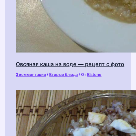
Овсяная каша на воде — рецепт с фото
3 комментария
/
Вторые блюда
/ От
Blstone