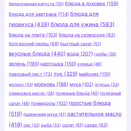
блюда в духовке
(159)
белокочанная капуста
(35)
блюда для
блюда для завтрака
(114)
перекуса
(439)
блюда для ужина
(583)
блюда на плите
(103)
блюда на сковороде
(82)
болгарский перец
(68)
быстрый салат
(51)
вкусные блюда
(440)
вода
(207)
грибы
(38)
зелень
(190)
картошка
(150)
курица
(46)
лук
(329)
майонез
(110)
лавровый лист
(73)
морковь
(186)
мука
(102)
молоко
(33)
огурцы
(33)
оливковое масло
(38)
полезные блюда
(40)
полезный
простые блюда
помидоры
(102)
салат
(46)
(519)
растительное масло
пшеничная мука
(41)
(418)
салат
(61)
сахар
(83)
рис
(32)
рыба
(33)