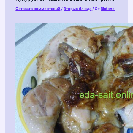
Оставьте комментарий
/
Вторые блюда
/ От
Blstone