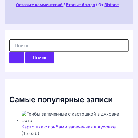
Оставьте комментарий
/
Вторые блюда
/ От
Blstone
П
о
и
с
к
:
Самые популярные записи
Картошка с грибами запеченная в духовке
(15 636)