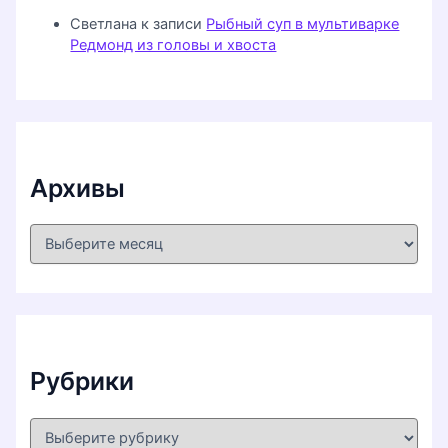
Светлана
к записи
Рыбный суп в мультиварке
Редмонд из головы и хвоста
Архивы
А
р
х
и
в
ы
Рубрики
Р
у