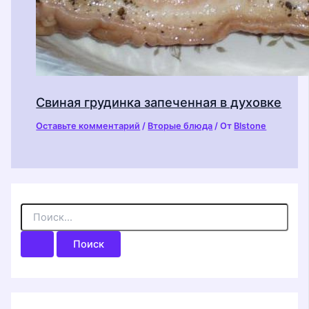
Свиная грудинка запеченная в духовке
Оставьте комментарий
/
Вторые блюда
/ От
Blstone
П
о
и
с
к
: