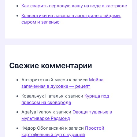
Как сварить перловую кашу на воде в кастрюле
Конвертики из лаваша в аэрогриле с яйцами,
сыром и зеленью
Свежие комментарии
Авторитетный масон
к записи
Мойва
запеченная в духовке — рецепт
Ковальчук Наталья
к записи
Курица под
прессом на сковороде
Agafya Ivanov
к записи
Овощи тушеные в
мультиварке Редмонд
Фёдор Оболенский
к записи
Простой
картофельный суп с курицей