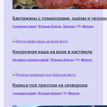
Баклажаны с помидорами, сыром и чесно
2 комментария
/
Вторые блюда
,
Закуски
/ От
Blstone
Кукурузная каша на воде в кастрюле
Оставьте комментарий
/
Вторые блюда
/ От
Blstone
Курица под прессом на сковороде
1 комментарий
/
Вторые блюда
/ От
Blstone