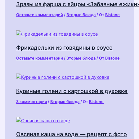
Зразы из фарша с яйцом «Забавные ежики
Оставьте комментарий
/
Вторые блюда
/ От
Blstone
Фрикадельки из говядины в соусе
Оставьте комментарий
/
Вторые блюда
/ От
Blstone
Куриные голени с картошкой в духовке
3 комментария
/
Вторые блюда
/ От
Blstone
Овсяная каша на воде — рецепт с фото