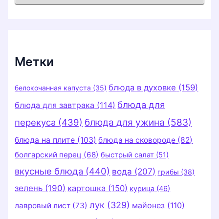
б
р
и
к
и
Метки
блюда в духовке
(159)
белокочанная капуста
(35)
блюда для
блюда для завтрака
(114)
перекуса
(439)
блюда для ужина
(583)
блюда на плите
(103)
блюда на сковороде
(82)
болгарский перец
(68)
быстрый салат
(51)
вкусные блюда
(440)
вода
(207)
грибы
(38)
зелень
(190)
картошка
(150)
курица
(46)
лук
(329)
майонез
(110)
лавровый лист
(73)