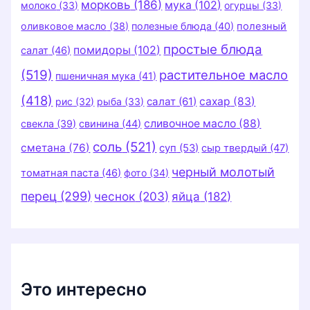
морковь
(186)
мука
(102)
молоко
(33)
огурцы
(33)
оливковое масло
(38)
полезные блюда
(40)
полезный
простые блюда
помидоры
(102)
салат
(46)
(519)
растительное масло
пшеничная мука
(41)
(418)
салат
(61)
сахар
(83)
рис
(32)
рыба
(33)
сливочное масло
(88)
свекла
(39)
свинина
(44)
соль
(521)
сметана
(76)
суп
(53)
сыр твердый
(47)
черный молотый
томатная паста
(46)
фото
(34)
перец
(299)
чеснок
(203)
яйца
(182)
Это интересно