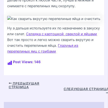
делаете прокол к любой части, лучше в нижней и
снимаете с перепелиных яиц скорлупу.
Ну а дальше используете их по назначению в закуску
или салат.
Селедка с картошкой, свеклой и яйцами
Вот так просто и легко можно сварить вкрутую и
очистить перепелиные яйца.
Глазунья из
перепелиных яиц с грибами
Post Views:
146
Навигация
ПРЕДЫДУЩАЯ
СТРАНИЦА
по
СЛЕДУЮЩАЯ СТРАНИЦ
записям