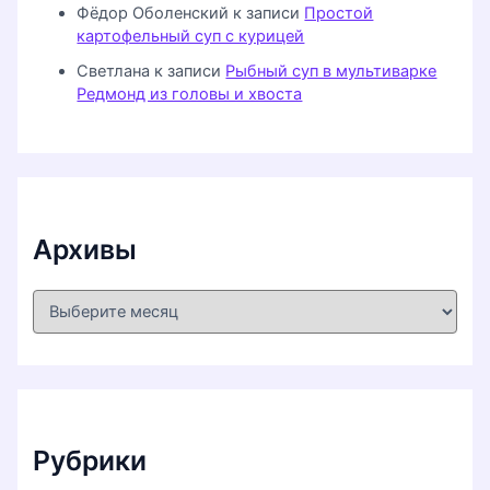
Фёдор Оболенский
к записи
Простой
картофельный суп с курицей
Светлана
к записи
Рыбный суп в мультиварке
Редмонд из головы и хвоста
Архивы
А
р
х
и
в
ы
Рубрики