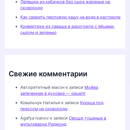
Лепешки из кабачков без сыра жареные на
сковороде
Как сварить перловую кашу на воде в кастрюле
Конвертики из лаваша в аэрогриле с яйцами,
сыром и зеленью
Свежие комментарии
Авторитетный масон
к записи
Мойва
запеченная в духовке — рецепт
Ковальчук Наталья
к записи
Курица под
прессом на сковороде
Agafya Ivanov
к записи
Овощи тушеные в
мультиварке Редмонд