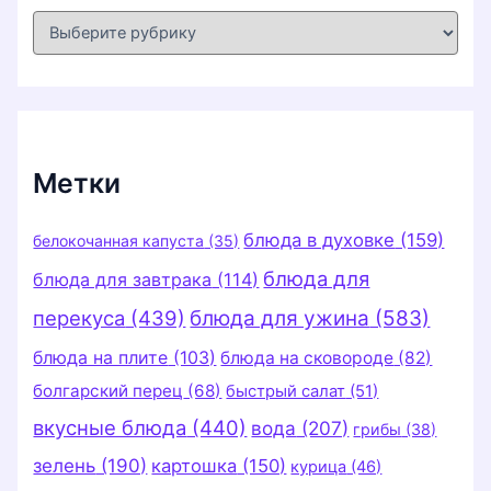
Р
у
б
р
и
к
и
Метки
блюда в духовке
(159)
белокочанная капуста
(35)
блюда для
блюда для завтрака
(114)
перекуса
(439)
блюда для ужина
(583)
блюда на плите
(103)
блюда на сковороде
(82)
болгарский перец
(68)
быстрый салат
(51)
вкусные блюда
(440)
вода
(207)
грибы
(38)
зелень
(190)
картошка
(150)
курица
(46)