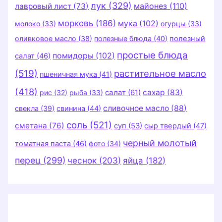
лук
(329)
майонез
(110)
лавровый лист
(73)
морковь
(186)
мука
(102)
молоко
(33)
огурцы
(33)
оливковое масло
(38)
полезные блюда
(40)
полезный
простые блюда
помидоры
(102)
салат
(46)
(519)
растительное масло
пшеничная мука
(41)
(418)
салат
(61)
сахар
(83)
рис
(32)
рыба
(33)
сливочное масло
(88)
свекла
(39)
свинина
(44)
соль
(521)
сметана
(76)
суп
(53)
сыр твердый
(47)
черный молотый
томатная паста
(46)
фото
(34)
перец
(299)
чеснок
(203)
яйца
(182)