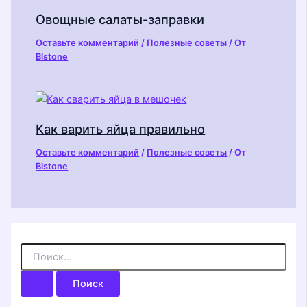
Овощные салаты-заправки
Оставьте комментарий
/
Полезные советы
/ От
Blstone
Как варить яйца правильно
Оставьте комментарий
/
Полезные советы
/ От
Blstone
П
о
и
с
к