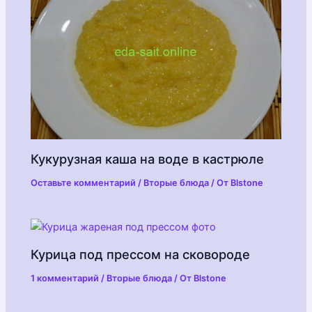
Кукурузная каша на воде в кастрюле
Оставьте комментарий
/
Вторые блюда
/ От
Blstone
Курица под прессом на сковороде
1 комментарий
/
Вторые блюда
/ От
Blstone