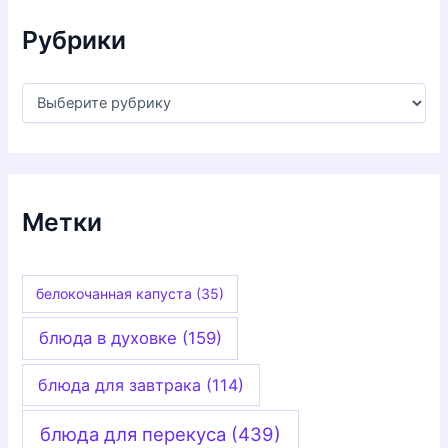
ы
Рубрики
Р
у
б
р
и
к
и
Метки
белокочанная капуста
(35)
блюда в духовке
(159)
блюда для завтрака
(114)
блюда для перекуса
(439)