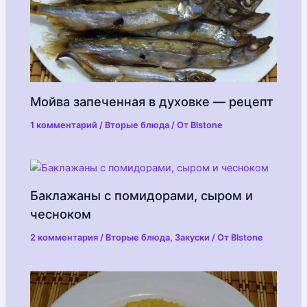
Мойва запеченная в духовке — рецепт
1 комментарий
/
Вторые блюда
/ От
Blstone
Баклажаны с помидорами, сыром и
чесноком
2 комментария
/
Вторые блюда
,
Закуски
/ От
Blstone