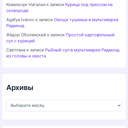
Ковальчук Наталья
к записи
Курица под прессом на
сковороде
Agafya Ivanov
к записи
Овощи тушеные в мультиварке
Редмонд
Фёдор Оболенский
к записи
Простой картофельный
суп с курицей
Светлана
к записи
Рыбный суп в мультиварке Редмонд
из головы и хвоста
Архивы
А
р
х
и
в