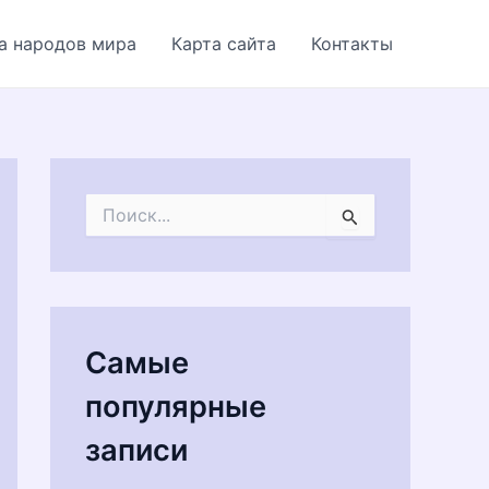
а народов мира
Карта сайта
Контакты
П
о
и
с
к
:
Самые
популярные
записи