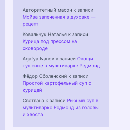
Авторитетный масон
к записи
Мойва запеченная в духовке —
рецепт
Ковальчук Наталья
к записи
Курица под прессом на
сковороде
Agafya Ivanov
к записи
Овощи
тушеные в мультиварке Редмонд
Фёдор Оболенский
к записи
Простой картофельный суп с
курицей
Светлана
к записи
Рыбный суп в
мультиварке Редмонд из головы
и хвоста