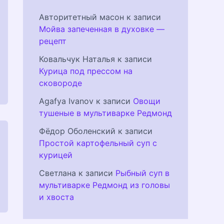
Авторитетный масон
к записи
Мойва запеченная в духовке —
рецепт
Ковальчук Наталья
к записи
Курица под прессом на
сковороде
Agafya Ivanov
к записи
Овощи
тушеные в мультиварке Редмонд
Фёдор Оболенский
к записи
Простой картофельный суп с
курицей
Светлана
к записи
Рыбный суп в
мультиварке Редмонд из головы
и хвоста