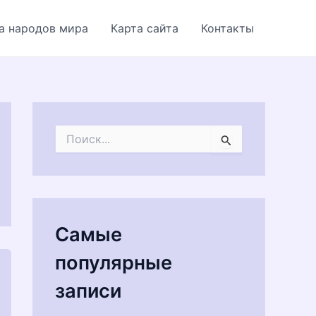
а народов мира
Карта сайта
Контакты
П
о
и
с
к
:
Самые
популярные
записи