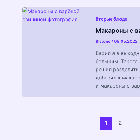
Вторые блюда
Макароны с в
Blstone
/
05.05.2022
Варил я в выходн
большим. Такого 
решил разделить 
добавил к макаро
и макароны с вар
Постраничная
1
2
навигация
записи