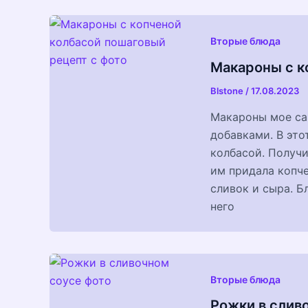
Вторые блюда
Макароны с к
Blstone
/
17.08.2023
Макароны мое са
добавками. В это
колбасой. Получ
им придала копче
сливок и сыра. Б
него
Вторые блюда
Рожки в слив