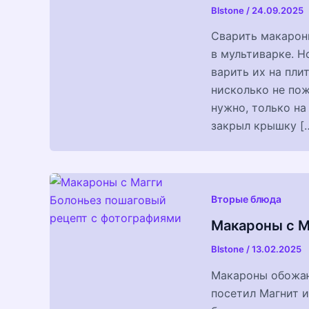
Blstone
/
24.09.2025
Сварить макароны
в мультиварке. Н
варить их на пли
нисколько не пож
нужно, только на
закрыл крышку [
Вторые блюда
Макароны с М
Blstone
/
13.02.2025
Макароны обожаю,
посетил Магнит и