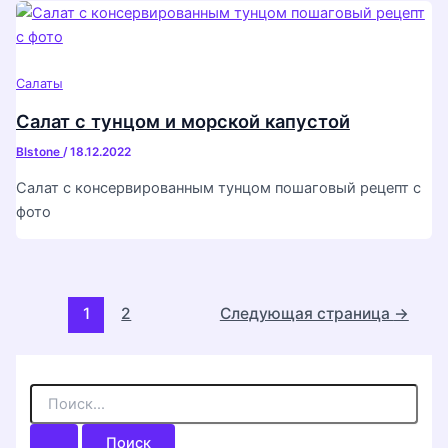
Салаты
Салат с тунцом и морской капустой
Blstone
/
18.12.2022
Салат с консервированным тунцом пошаговый рецепт с
фото
Постраничная
1
2
Следующая страница
→
навигация
записи
П
о
и