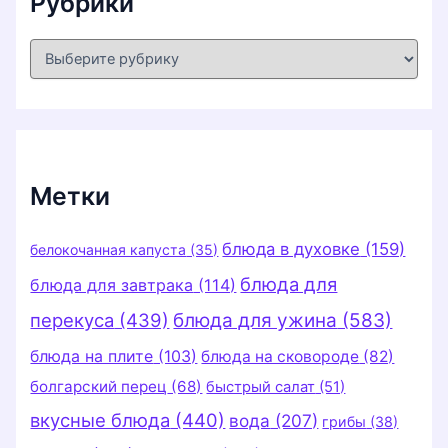
Рубрики
Р
у
б
р
и
к
и
Метки
блюда в духовке
(159)
белокочанная капуста
(35)
блюда для
блюда для завтрака
(114)
перекуса
(439)
блюда для ужина
(583)
блюда на плите
(103)
блюда на сковороде
(82)
болгарский перец
(68)
быстрый салат
(51)
вкусные блюда
(440)
вода
(207)
грибы
(38)