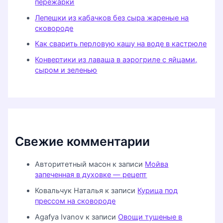
пережарки
Лепешки из кабачков без сыра жареные на
сковороде
Как сварить перловую кашу на воде в кастрюле
Конвертики из лаваша в аэрогриле с яйцами,
сыром и зеленью
Свежие комментарии
Авторитетный масон
к записи
Мойва
запеченная в духовке — рецепт
Ковальчук Наталья
к записи
Курица под
прессом на сковороде
Agafya Ivanov
к записи
Овощи тушеные в