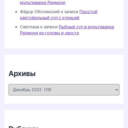
мультиварке Редмонд
Фёдор Оболенский
к записи
Простой
картофельный суп с курицей
Светлана
к записи
Рыбный суп в мультиварке
Редмонд из головы и хвоста
Архивы
А
р
х
и
в
ы