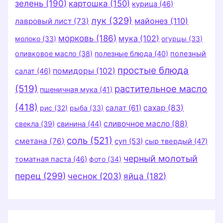
зелень
(190)
картошка
(150)
курица
(46)
лук
(329)
майонез
(110)
лавровый лист
(73)
морковь
(186)
мука
(102)
молоко
(33)
огурцы
(33)
оливковое масло
(38)
полезные блюда
(40)
полезный
простые блюда
помидоры
(102)
салат
(46)
(519)
растительное масло
пшеничная мука
(41)
(418)
салат
(61)
сахар
(83)
рис
(32)
рыба
(33)
сливочное масло
(88)
свекла
(39)
свинина
(44)
соль
(521)
сметана
(76)
суп
(53)
сыр твердый
(47)
черный молотый
томатная паста
(46)
фото
(34)
перец
(299)
чеснок
(203)
яйца
(182)