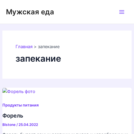
Перейти
Мужская еда
к
Main
содержимому
Men
Главная
запекание
запекание
Продукты питания
Форель
Blstone
/
25.04.2022