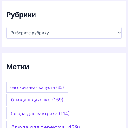
в
ы
Рубрики
Р
у
б
р
и
к
и
Метки
белокочанная капуста
(35)
блюда в духовке
(159)
блюда для завтрака
(114)
блюда для перекуса
(439)