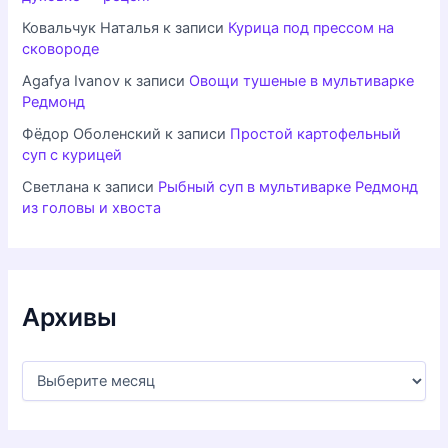
Ковальчук Наталья
к записи
Курица под прессом на
сковороде
Agafya Ivanov
к записи
Овощи тушеные в мультиварке
Редмонд
Фёдор Оболенский
к записи
Простой картофельный
суп с курицей
Светлана
к записи
Рыбный суп в мультиварке Редмонд
из головы и хвоста
Архивы
А
р
х
и