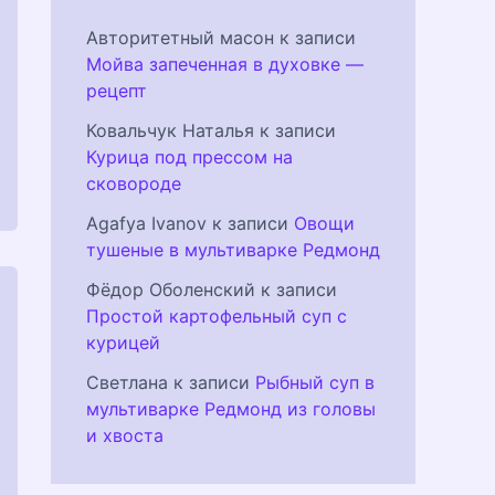
Авторитетный масон
к записи
Мойва запеченная в духовке —
рецепт
Ковальчук Наталья
к записи
Курица под прессом на
сковороде
Agafya Ivanov
к записи
Овощи
тушеные в мультиварке Редмонд
Фёдор Оболенский
к записи
Простой картофельный суп с
курицей
Светлана
к записи
Рыбный суп в
мультиварке Редмонд из головы
и хвоста