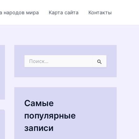
а народов мира
Карта сайта
Контакты
П
о
и
с
к
:
Самые
популярные
записи