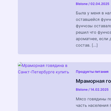
Blstone
/
02.04.2025
Была у меня в на
оставшейся фунчо
фунчозы оставало
решил что фунчоз
ароматнее, если 
состав. […]
Продукты питания
Мраморная го
Blstone
/
14.02.2025
Мясо говядины по
часть населения 