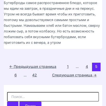
Бутерброды самое распространенное блюдо, которое
мы едим на завтрак, в праздничные дни и на перекус.
Утром не всегда бывает время чтобы их приготовить,
поэтому мы довольствуемся самыми простыми и
быстрыми. Намазываем хлеб или батон маслом, сверху
ложим сыр, а потом колбаску. Но есть возможность
побаловать себя вкусными бутербродами, если
приготовить их с вечера, а утром
Постраничная
←
Предыдущая страница
1
…
4
5
навигация
6
…
42
Следующая страница
→
записи
П
о
и