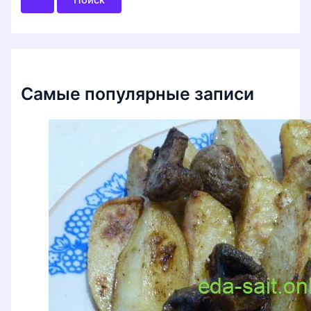
с
к
:
Самые популярные записи