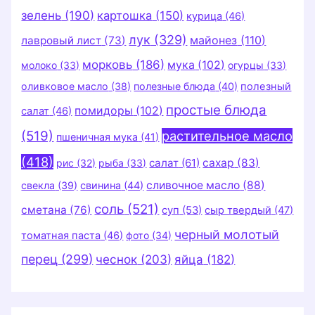
зелень
(190)
картошка
(150)
курица
(46)
лук
(329)
майонез
(110)
лавровый лист
(73)
морковь
(186)
мука
(102)
молоко
(33)
огурцы
(33)
оливковое масло
(38)
полезные блюда
(40)
полезный
простые блюда
помидоры
(102)
салат
(46)
(519)
растительное масло
пшеничная мука
(41)
(418)
салат
(61)
сахар
(83)
рис
(32)
рыба
(33)
сливочное масло
(88)
свекла
(39)
свинина
(44)
соль
(521)
сметана
(76)
суп
(53)
сыр твердый
(47)
черный молотый
томатная паста
(46)
фото
(34)
перец
(299)
чеснок
(203)
яйца
(182)