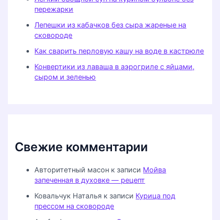
пережарки
Лепешки из кабачков без сыра жареные на
сковороде
Как сварить перловую кашу на воде в кастрюле
Конвертики из лаваша в аэрогриле с яйцами,
сыром и зеленью
Свежие комментарии
Авторитетный масон
к записи
Мойва
запеченная в духовке — рецепт
Ковальчук Наталья
к записи
Курица под
прессом на сковороде