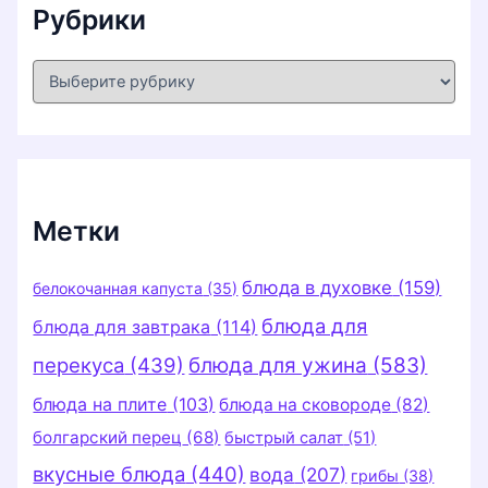
Рубрики
Р
у
б
р
и
к
и
Метки
блюда в духовке
(159)
белокочанная капуста
(35)
блюда для
блюда для завтрака
(114)
перекуса
(439)
блюда для ужина
(583)
блюда на плите
(103)
блюда на сковороде
(82)
болгарский перец
(68)
быстрый салат
(51)
вкусные блюда
(440)
вода
(207)
грибы
(38)