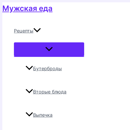
Перейти
Мужская еда
к
содержимому
Рецепты
Переключатель
меню
Бутерброды
Вторые блюда
Выпечка