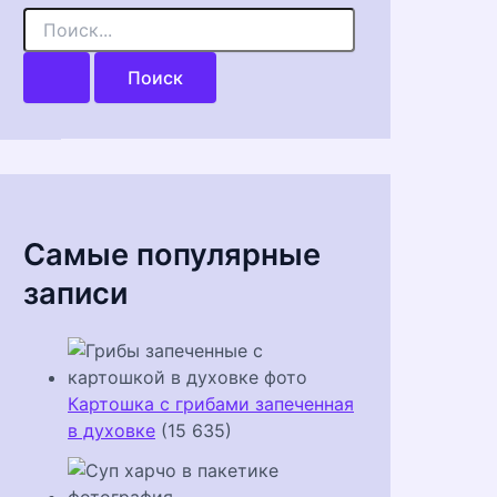
П
о
и
с
к
:
Самые популярные
записи
Картошка с грибами запеченная
в духовке
(15 635)