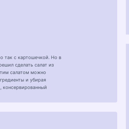
о так с картошечкой. Но в
 решил сделать салат из
 этим салатом можно
нгредиенты и убирая
к, консервированный