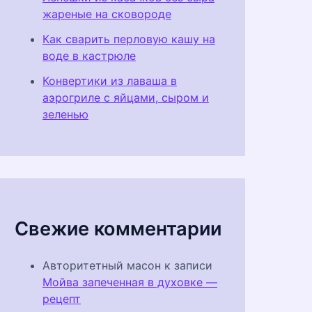
жареные на сковороде
Как сварить перловую кашу на
воде в кастрюле
Конвертики из лаваша в
аэрогриле с яйцами, сыром и
зеленью
Свежие комментарии
Авторитетный масон
к записи
Мойва запеченная в духовке —
рецепт