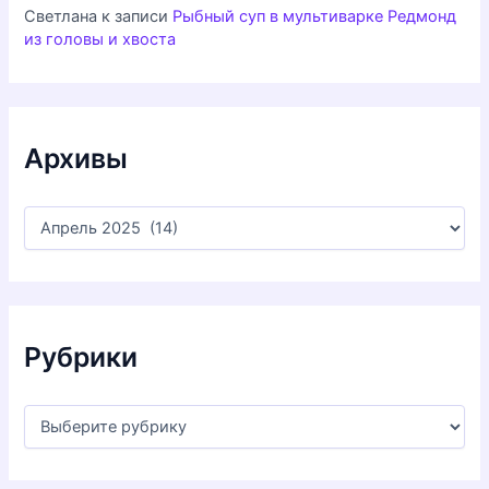
Светлана
к записи
Рыбный суп в мультиварке Редмонд
из головы и хвоста
Архивы
А
р
х
и
в
ы
Рубрики
Р
у
б
р