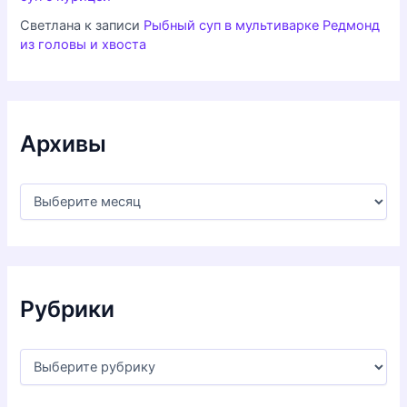
Светлана
к записи
Рыбный суп в мультиварке Редмонд
из головы и хвоста
Архивы
А
р
х
и
в
ы
Рубрики
Р
у
б