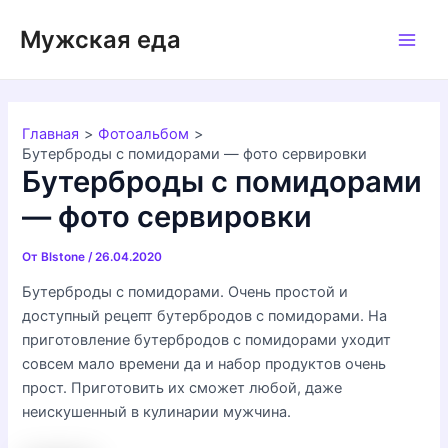
Перейти
Мужская еда
к
Main
содержимому
Men
Главная
Фотоальбом
Бутерброды с помидорами — фото сервировки
Бутерброды с помидорами
— фото сервировки
От
Blstone
/
26.04.2020
Бутерброды с помидорами. Очень простой и
доступный рецепт бутербродов с помидорами. На
приготовление бутербродов с помидорами уходит
совсем мало времени да и набор продуктов очень
прост. Приготовить их сможет любой, даже
неискушенный в кулинарии мужчина.