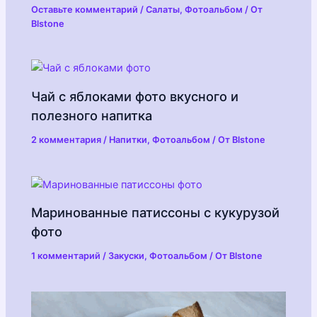
Оставьте комментарий
/
Салаты
,
Фотоальбом
/ От
Blstone
Чай с яблоками фото вкусного и
полезного напитка
2 комментария
/
Напитки
,
Фотоальбом
/ От
Blstone
Маринованные патиссоны с кукурузой
фото
1 комментарий
/
Закуски
,
Фотоальбом
/ От
Blstone