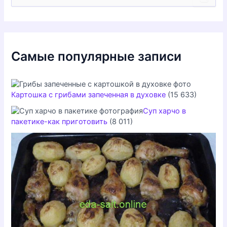
о
и
с
к
:
Самые популярные записи
Картошка с грибами запеченная в духовке
(15 633)
Суп харчо в
пакетике-как приготовить
(8 011)