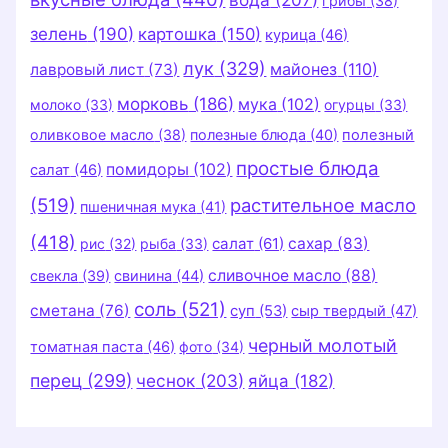
грибы
(38)
зелень
(190)
картошка
(150)
курица
(46)
лук
(329)
майонез
(110)
лавровый лист
(73)
морковь
(186)
мука
(102)
молоко
(33)
огурцы
(33)
оливковое масло
(38)
полезные блюда
(40)
полезный
простые блюда
помидоры
(102)
салат
(46)
(519)
растительное масло
пшеничная мука
(41)
(418)
салат
(61)
сахар
(83)
рис
(32)
рыба
(33)
сливочное масло
(88)
свекла
(39)
свинина
(44)
соль
(521)
сметана
(76)
суп
(53)
сыр твердый
(47)
черный молотый
томатная паста
(46)
фото
(34)
перец
(299)
чеснок
(203)
яйца
(182)