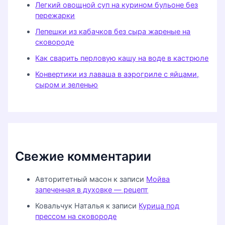
Легкий овощной суп на курином бульоне без
пережарки
Лепешки из кабачков без сыра жареные на
сковороде
Как сварить перловую кашу на воде в кастрюле
Конвертики из лаваша в аэрогриле с яйцами,
сыром и зеленью
Свежие комментарии
Авторитетный масон
к записи
Мойва
запеченная в духовке — рецепт
Ковальчук Наталья
к записи
Курица под
прессом на сковороде