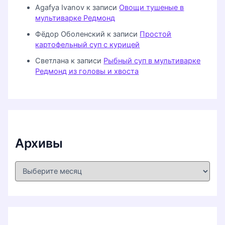
Agafya Ivanov
к записи
Овощи тушеные в
мультиварке Редмонд
Фёдор Оболенский
к записи
Простой
картофельный суп с курицей
Светлана
к записи
Рыбный суп в мультиварке
Редмонд из головы и хвоста
Архивы
А
р
х
и
в
ы