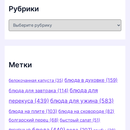
Рубрики
Р
у
б
р
и
к
и
Метки
блюда в духовке
(159)
белокочанная капуста
(35)
блюда для
блюда для завтрака
(114)
перекуса
(439)
блюда для ужина
(583)
блюда на плите
(103)
блюда на сковороде
(82)
болгарский перец
(68)
быстрый салат
(51)
вкусные блюда
(440)
вода
(207)