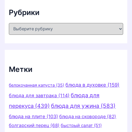
Рубрики
Р
у
б
р
и
к
и
Метки
блюда в духовке
(159)
белокочанная капуста
(35)
блюда для
блюда для завтрака
(114)
перекуса
(439)
блюда для ужина
(583)
блюда на плите
(103)
блюда на сковороде
(82)
болгарский перец
(68)
быстрый салат
(51)