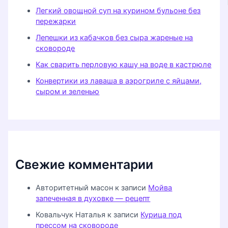
Легкий овощной суп на курином бульоне без
пережарки
Лепешки из кабачков без сыра жареные на
сковороде
Как сварить перловую кашу на воде в кастрюле
Конвертики из лаваша в аэрогриле с яйцами,
сыром и зеленью
Свежие комментарии
Авторитетный масон
к записи
Мойва
запеченная в духовке — рецепт
Ковальчук Наталья
к записи
Курица под
прессом на сковороде