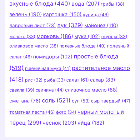
вкусные блюда
(440)
вода
(207)
грибы
(38)
зелень
(190)
картошка
(150)
курица
(46)
лук
(329)
майонез
(110)
лавровый лист
(73)
морковь
(186)
мука
(102)
молоко
(33)
огурцы
(33)
оливковое масло
(38)
полезные блюда
(40)
полезный
простые блюда
помидоры
(102)
салат
(46)
(519)
растительное масло
пшеничная мука
(41)
(418)
салат
(61)
сахар
(83)
рис
(32)
рыба
(33)
сливочное масло
(88)
свекла
(39)
свинина
(44)
соль
(521)
сметана
(76)
суп
(53)
сыр твердый
(47)
черный молотый
томатная паста
(46)
фото
(34)
перец
(299)
чеснок
(203)
яйца
(182)