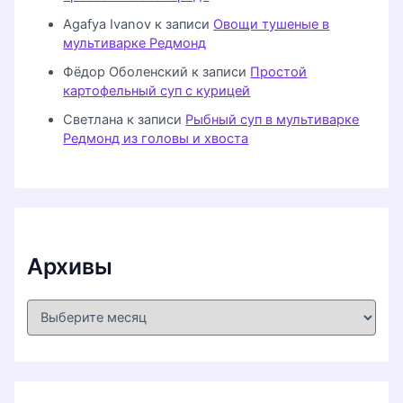
Agafya Ivanov
к записи
Овощи тушеные в
мультиварке Редмонд
Фёдор Оболенский
к записи
Простой
картофельный суп с курицей
Светлана
к записи
Рыбный суп в мультиварке
Редмонд из головы и хвоста
Архивы
А
р
х
и
в
ы