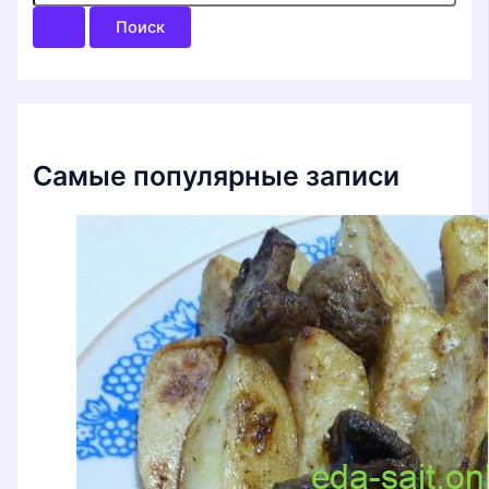
и
с
к
:
Самые популярные записи