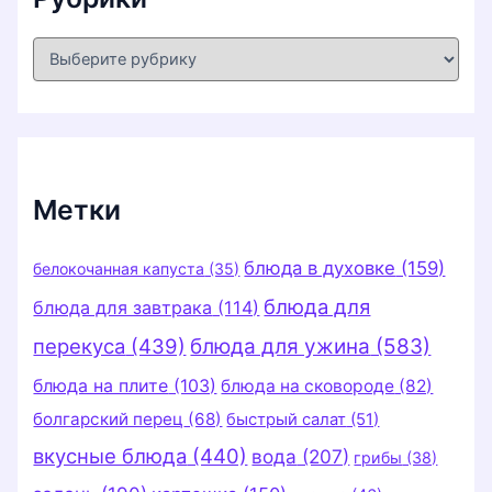
Р
у
б
р
и
к
и
Метки
блюда в духовке
(159)
белокочанная капуста
(35)
блюда для
блюда для завтрака
(114)
перекуса
(439)
блюда для ужина
(583)
блюда на плите
(103)
блюда на сковороде
(82)
болгарский перец
(68)
быстрый салат
(51)
вкусные блюда
(440)
вода
(207)
грибы
(38)