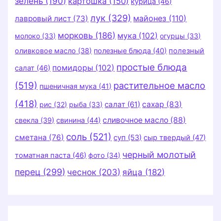
зелень
(190)
картошка
(150)
курица
(46)
лук
(329)
майонез
(110)
лавровый лист
(73)
морковь
(186)
мука
(102)
молоко
(33)
огурцы
(33)
оливковое масло
(38)
полезные блюда
(40)
полезный
простые блюда
помидоры
(102)
салат
(46)
(519)
растительное масло
пшеничная мука
(41)
(418)
салат
(61)
сахар
(83)
рис
(32)
рыба
(33)
сливочное масло
(88)
свекла
(39)
свинина
(44)
соль
(521)
сметана
(76)
суп
(53)
сыр твердый
(47)
черный молотый
томатная паста
(46)
фото
(34)
перец
(299)
чеснок
(203)
яйца
(182)