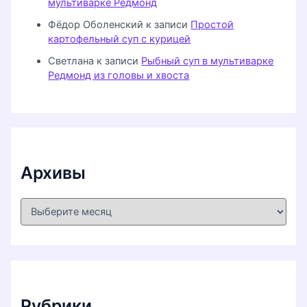
мультиварке Редмонд
Фёдор Оболенский
к записи
Простой
картофельный суп с курицей
Светлана
к записи
Рыбный суп в мультиварке
Редмонд из головы и хвоста
Архивы
А
р
х
и
в
ы
Рубрики