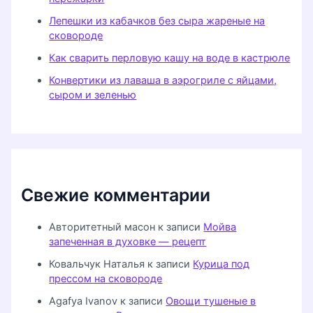
Лепешки из кабачков без сыра жареные на
сковороде
Как сварить перловую кашу на воде в кастрюле
Конвертики из лаваша в аэрогриле с яйцами,
сыром и зеленью
Свежие комментарии
Авторитетный масон
к записи
Мойва
запеченная в духовке — рецепт
Ковальчук Наталья
к записи
Курица под
прессом на сковороде
Agafya Ivanov
к записи
Овощи тушеные в