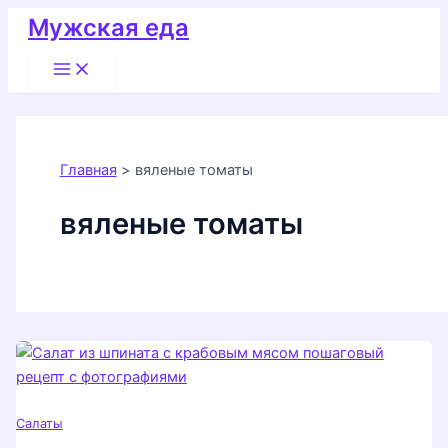
Перейти
Мужская еда
к
Main
содержимому
Menu
Главная
вяленые томаты
вяленые томаты
Салаты