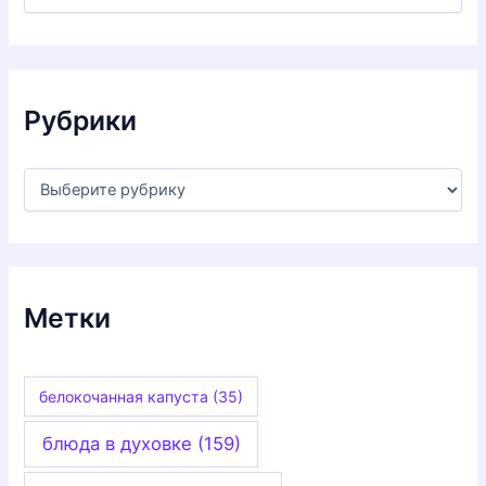
р
х
и
в
ы
Рубрики
Р
у
б
р
и
к
и
Метки
белокочанная капуста
(35)
блюда в духовке
(159)