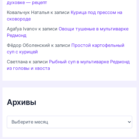
духовке — рецепт
Ковальчук Наталья
к записи
Курица под прессом на
сковороде
Agafya Ivanov
к записи
Овощи тушеные в мультиварке
Редмонд
Фёдор Оболенский
к записи
Простой картофельный
суп с курицей
Светлана
к записи
Рыбный суп в мультиварке Редмонд
из головы и хвоста
Архивы
А
р
х
и