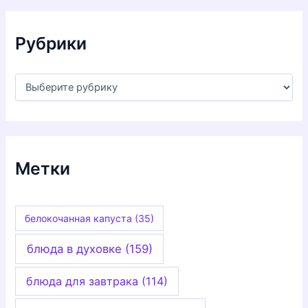
в
ы
Рубрики
Р
у
б
р
и
к
и
Метки
белокочанная капуста
(35)
блюда в духовке
(159)
блюда для завтрака
(114)