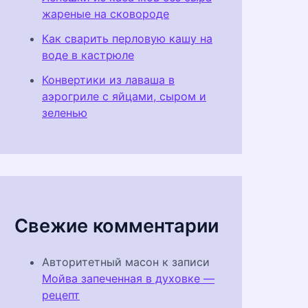
жареные на сковороде
Как сварить перловую кашу на
воде в кастрюле
Конвертики из лаваша в
аэрогриле с яйцами, сыром и
зеленью
Свежие комментарии
Авторитетный масон
к записи
Мойва запеченная в духовке —
рецепт