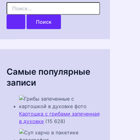
П
о
и
с
к
:
Самые популярные
записи
Картошка с грибами запеченная
в духовке
(15 628)