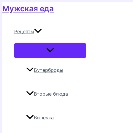
Перейти
Мужская еда
к
содержимому
Рецепты
Переключатель
меню
Бутерброды
Вторые блюда
Выпечка