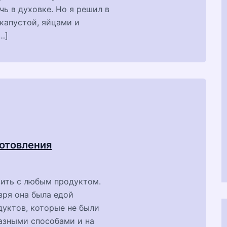
ь в духовке. Но я решил в
капустой, яйцами и
…]
готовления
вить с любым продуктом.
зря она была едой
дуктов, которые не были
разными способами и на