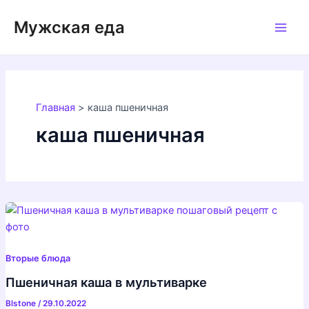
Перейти
Мужская еда
к
Main
содержимому
Men
Главная
каша пшеничная
каша пшеничная
Вторые блюда
Пшеничная каша в мультиварке
Blstone
/
29.10.2022