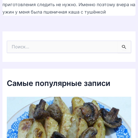
приготовления следить не нужно. Именно поэтому вчера на
ужин у меня была пшеничная каша с тушёнкой
П
о
и
с
к
:
Самые популярные записи