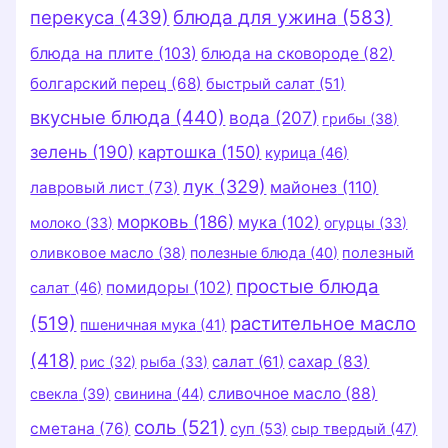
перекуса
(439)
блюда для ужина
(583)
блюда на плите
(103)
блюда на сковороде
(82)
болгарский перец
(68)
быстрый салат
(51)
вкусные блюда
(440)
вода
(207)
грибы
(38)
зелень
(190)
картошка
(150)
курица
(46)
лук
(329)
майонез
(110)
лавровый лист
(73)
морковь
(186)
мука
(102)
молоко
(33)
огурцы
(33)
оливковое масло
(38)
полезные блюда
(40)
полезный
простые блюда
помидоры
(102)
салат
(46)
(519)
растительное масло
пшеничная мука
(41)
(418)
салат
(61)
сахар
(83)
рис
(32)
рыба
(33)
сливочное масло
(88)
свекла
(39)
свинина
(44)
соль
(521)
сметана
(76)
суп
(53)
сыр твердый
(47)