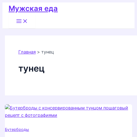
Перейти
Мужская еда
к
Main
содержимому
Menu
Главная
тунец
тунец
Бутерброды