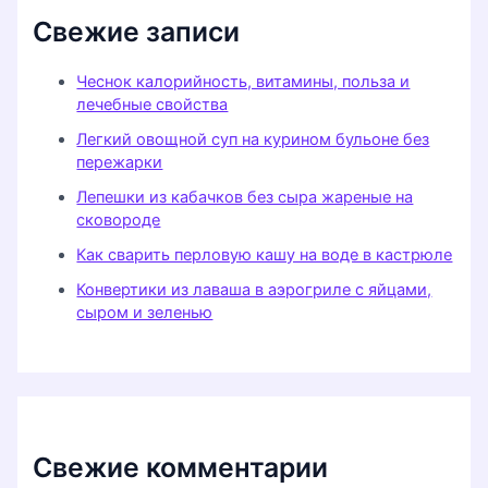
Свежие записи
Чеснок калорийность, витамины, польза и
лечебные свойства
Легкий овощной суп на курином бульоне без
пережарки
Лепешки из кабачков без сыра жареные на
сковороде
Как сварить перловую кашу на воде в кастрюле
Конвертики из лаваша в аэрогриле с яйцами,
сыром и зеленью
Свежие комментарии