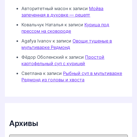
Авторитетный масон
к записи
Мойва
запеченная в духовке — рецепт
Ковальчук Наталья
к записи
Курица под
прессом на сковороде
Agafya Ivanov
к записи
Овощи тушеные в
мультиварке Редмонд
Фёдор Оболенский
к записи
Простой
картофельный суп с курицей
Светлана
к записи
Рыбный суп в мультиварке
Редмонд из головы и хвоста
Архивы