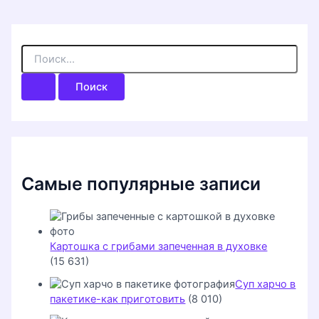
П
о
и
с
к
:
Самые популярные записи
Картошка с грибами запеченная в духовке
(15 631)
Суп харчо в
пакетике-как приготовить
(8 010)