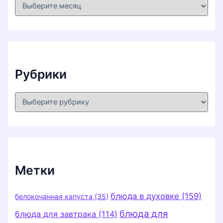
А
р
х
и
в
ы
Рубрики
Р
у
б
р
и
к
и
Метки
блюда в духовке
(159)
белокочанная капуста
(35)
блюда для
блюда для завтрака
(114)